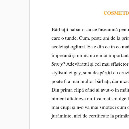
COSMETI
Bărbații habar n‑au ce înseamnă pent
care o tunde. Cum, peste ani de la prim
aceleiași oglinzi. Ea e din ce în ce ma
împreună și nimic nu e mai importa
Story
? Adevăratul și cel mai sfâșietor
stylistul ei gay, sunt despărțiți cu c
poate fi a mai multor bărbați, dar nic
Din prima clipă când ai avut‑o în mâi
nimeni altcineva nu‑i va mai smulge fi
mai ciupi și n‑o va mai smotoci cum o 
jură­minte, nici de certificate la primăr