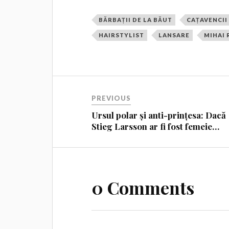
BĂRBAȚII DE LA BĂUT
CAȚAVENCII
HAIRSTYLIST
LANSARE
MIHAI
PREVIOUS
Ursul polar și anti-prințesa: Dacă
Stieg Larsson ar fi fost femeie…
0 Comments