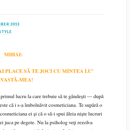
BER 2013
STYLE
MIHAI:
I PLACE SĂ TE JOCI CU MINTEA LU’
VASTĂ‑MEA!
e, primul lucru la care trebuie să te gândești — după
 este că i s‑a îmbolnăvit cosmeticiana. Te supără o
osme­ticiana ei și că o să‑i spui ăleia niște lucruri
i juca pe degete. Nu la psiholog veți rezolva