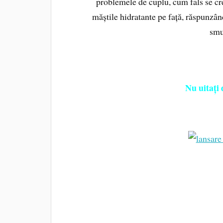
problemele de cuplu, cum fals se cre
măștile hidratante pe față, răspunzân
smu
Nu uitați