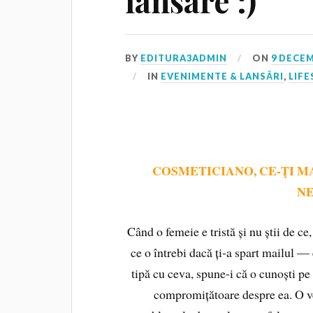
lansare :)
BY
EDITURA3ADMIN
ON
9 DECEM
IN
EVENIMENTE & LANSĂRI
,
LIFE
COSMETICIANO, CE‑ŢI MA
NE
Când o femeie e tristă și nu știi de c
ce o întrebi dacă ți‑a spart mailul —
tipă cu ceva, spune‑i că o cunoști pe c
compromițătoare despre ea. O ve