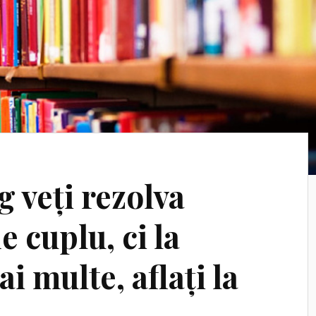
g veți rezolva
 cuplu, ci la
i multe, aflați la