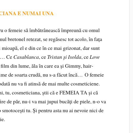
CIANA E NUMAI UNA
ru o femeie să îmbă­trânească împreună cu omul
ul bretonel retezat, se regăsesc tot acolo, în fața
i mioapă, el e din ce în ce mai grizonat, dar sunt
nt… Ce
Casablanca
, ce
Tristan și Isolda
, ce
Love
 film din lume, ăla în care ea și Gimmy, hair­
ruzime de soarta crudă, nu s‑a făcut încă… O femeie
iodată nu va fi atinsă de mai multe cosmeticiene.
ni, tu, cosmeticiana, știi că e FEMEIA TA și că
re de păr, nu‑i va mai jupui bucăți de piele, n‑o va
smotocești tu. Și pentru asta nu ai nevoie nici de
ie.