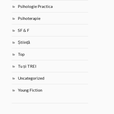
Psihologie Practica
Psihoterapie
SF & F
Știință
Top
Tu și TREI
Uncategorized
Young Fiction