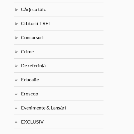
Cărți cu tâlc
Cititorii TREI
Concursuri
Crime
De referință
Educație
Eroscop
Evenimente & Lansări
EXCLUSIV