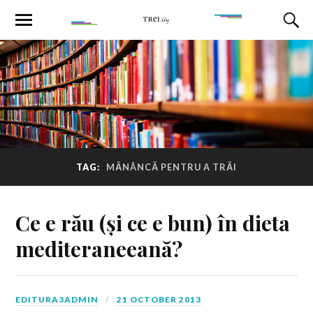
TAG:
MĂNÂNCĂ PENTRU A TRĂI
Ce e rău (și ce e bun) în dieta
mediteraneeană?
EDITURA3ADMIN
21 OCTOBER 2013