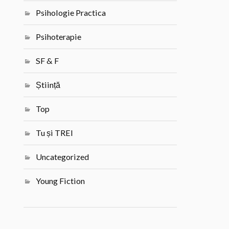
Psihologie Practica
Psihoterapie
SF & F
Știință
Top
Tu și TREI
Uncategorized
Young Fiction