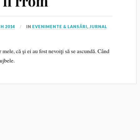
 fi rrom
H 2014
IN
EVENIMENTE & LANSĂRI
,
JURNAL
or mele, că şi ei au fost nevoiţi să se ascundă. Când
lujbele.