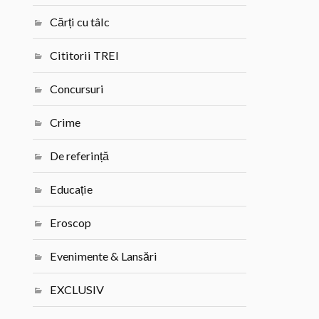
Cărți cu tâlc
Cititorii TREI
Concursuri
Crime
De referință
Educație
Eroscop
Evenimente & Lansări
EXCLUSIV