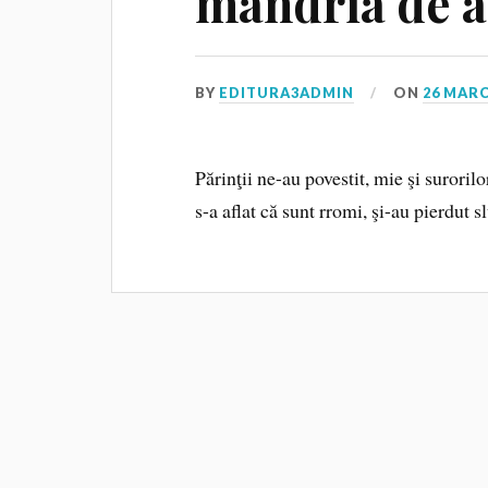
mândria de a
BY
EDITURA3ADMIN
ON
26 MARC
Părinţii ne-au povestit, mie şi suroril
s-a aflat că sunt rromi, şi-au pierdut s