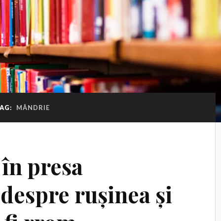
AG:
MÂNDRIE
 în presa
despre rușinea și