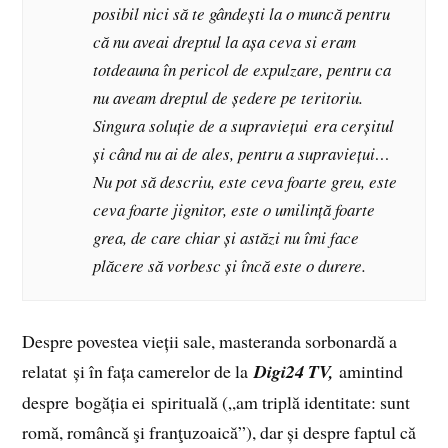
posibil nici să te gândești la o muncă pentru
că nu aveai dreptul la așa ceva si eram
totdeauna în pericol de expulzare, pentru ca
nu aveam dreptul de ședere pe teritoriu.
Singura soluție de a supraviețui era cerșitul
și când nu ai de ales, pentru a supraviețui…
Nu pot să descriu, este ceva foarte greu, este
ceva foarte jignitor, este o umilință foarte
grea, de care chiar și astăzi nu îmi face
plăcere să vorbesc și încă este o durere.
Despre povestea vieții sale, masteranda sorbonardă a
relatat și în fața camerelor de la
Digi24 TV,
amintind
despre bogăția ei spirituală („am triplă identitate: sunt
romă, româncă şi franţuzoaică”), dar și despre faptul că