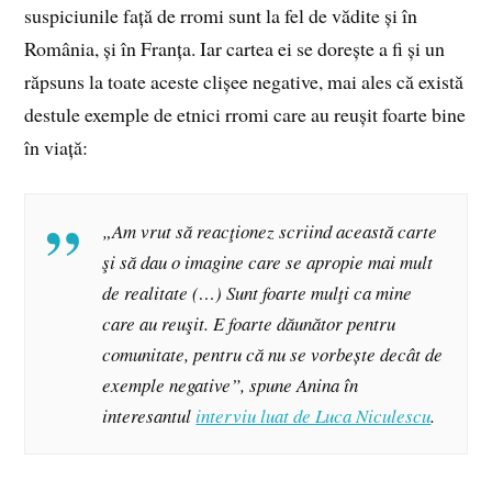
suspiciunile față de rromi sunt la fel de vădite și în
România, și în Franța. Iar cartea ei se dorește a fi și un
răpsuns la toate aceste clișee negative, mai ales că există
destule exemple de etnici rromi care au reușit foarte bine
în viață:
„Am vrut să reacţionez scriind această carte
şi să dau o imagine care se apropie mai mult
de realitate (…) Sunt foarte mulţi ca mine
care au reuşit. E foarte dăunător pentru
comunitate, pentru că nu se vorbește decât de
exemple negative”, spune Anina în
interesantul
interviu luat de Luca Niculescu
.