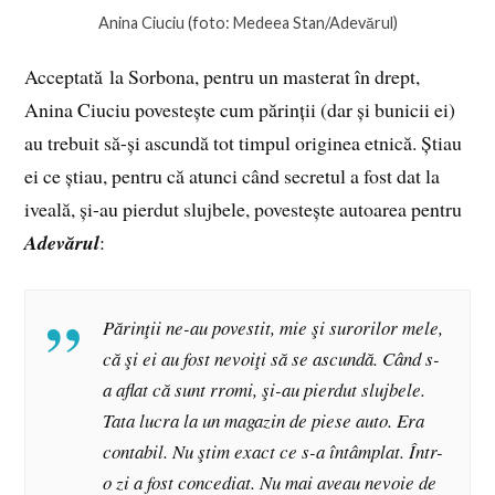
Anina Ciuciu (foto: Medeea Stan/Adevărul)
Acceptată la Sorbona, pentru un masterat în drept,
Anina Ciuciu povestește cum părinții (dar și bunicii ei)
au trebuit să-și ascundă tot timpul originea etnică. Știau
ei ce știau, pentru că atunci când secretul a fost dat la
iveală, și-au pierdut slujbele, povestește autoarea pentru
Adevărul
:
Părinţii ne-au povestit, mie şi surorilor mele,
că şi ei au fost nevoiţi să se ascundă. Când s-
a aflat că sunt rromi, şi-au pierdut slujbele.
Tata lucra la un magazin de piese auto. Era
contabil. Nu ştim exact ce s-a întâmplat. Într-
o zi a fost concediat. Nu mai aveau nevoie de