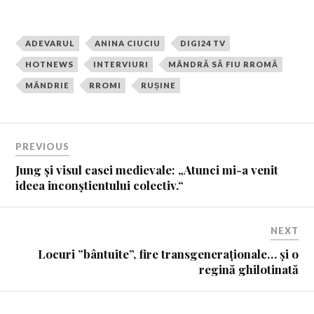
ADEVARUL
ANINA CIUCIU
DIGI24 TV
HOTNEWS
INTERVIURI
MÂNDRĂ SĂ FIU RROMĂ
MÂNDRIE
RROMI
RUȘINE
PREVIOUS
Jung și visul casei medievale: „Atunci mi-a venit
ideea inconștientului colectiv.“
NEXT
Locuri ”bântuite”, fire transgeneraționale… și o
regină ghilotinată