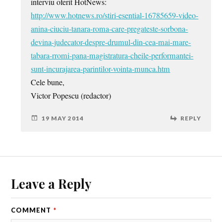
interviu oferit HotNews:
http://www.hotnews.ro/stiri-esential-16785659-video-
anina-ciuciu-tanara-roma-care-pregateste-sorbona-
devina-judecator-despre-drumul-din-cea-mai-mare-
tabara-rromi-pana-magistratura-cheile-performantei-
sunt-incurajarea-parintilor-vointa-munca.htm
Cele bune,
Victor Popescu (redactor)
19 MAY 2014
REPLY
Leave a Reply
COMMENT
*