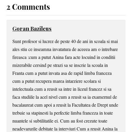
2 Comments
Goran Bazileus
Sunt profesor si lucrez de peste 40 de ani in scoala si mai
ales stiu ce inseamna invatatura de aceeea am o intrebare
fireasca :cum a putut Anina fara acte locuind in conditii
mizerabile cersind pe strazi sa se inscrie la scoala in
Franta cum a putut invata asa de rapid limba franceza
cum a putut recupera marea intarziere scolara si
intelectuala cum a reusit sa intre in liceul francez si sa
faca studiile la acel nivel cum a reusit sa ia examernul de
bacalaureat cum apoi a reusit la Facultatea de Drept unde
trebuie sa stapinesti la perfectie limba franceza in toate
nuantele si subtilitatile ei. Cum au fost crezute toate
neadevarurile debitate la interviuri Cum a reusit Anina la