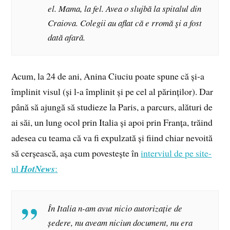
el. Mama, la fel. Avea o slujbă la spitalul din
Craiova. Colegii au aflat că e rromă şi a fost
dată afară.
Acum, la 24 de ani, Anina Ciuciu poate spune că și-a
împlinit visul (și l-a împlinit și pe cel al părinților). Dar
până să ajungă să studieze la Paris, a parcurs, alături de
ai săi, un lung ocol prin Italia și apoi prin Franța, trăind
adesea cu teama că va fi expulzată și fiind chiar nevoită
să cerșească, așa cum povestește în
interviul de pe site-
ul
HotNews
:
În Italia n-am avut nicio autorizație de
ședere, nu aveam niciun document, nu era