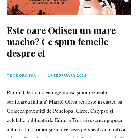
Este oare Odiseu un mare
macho? Ce spun femeile
despre el
TEODORA IVAN
19 FEBRUARY 2021
Pornind de la o idee ingenioasă și îndrăzneață,
scriitoarea italiană Marilù Oliva reușește în cartea sa
Odiseea povestită de Penelopa, Circe, Calypso şi
celelalte publicată de Editura Trei să rescrie epopeea
antică a lui Homer și să inverseze perspectiva narativă,