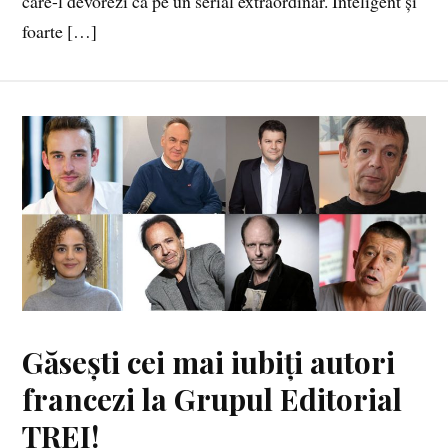
care-l devorezi ca pe un serial extraordinar. Inteligent și
foarte […]
Găsești cei mai iubiți autori
francezi la Grupul Editorial
TREI!