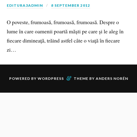
EDITURA3ADMIN
8 SEPTEMBER 2012
O poveste, frumoasă, frumoasă, frumoasă. Despre o
lume în care oamenii poartă măști pe care și le aleg în
fiecare dimineață, trăind astfel câte o viață în fiecare
zi…
&
POWERED BY
WORDPRESS
THEME BY
ANDERS NORÉN