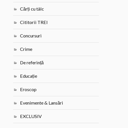
Cărți cu tâlc
Cititorii TREI
Concursuri
Crime
De referință
Educație
Eroscop
Evenimente & Lansări
EXCLUSIV