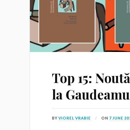
Top 15: Nou
la Gaudeamu
BY
VIOREL VRABIE
ON
7 JUNE 20