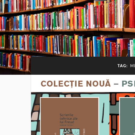
TAG:
M