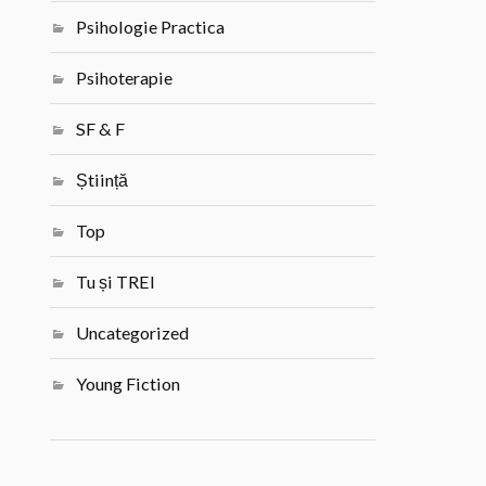
Psihologie Practica
Psihoterapie
SF & F
Știință
Top
Tu și TREI
Uncategorized
Young Fiction