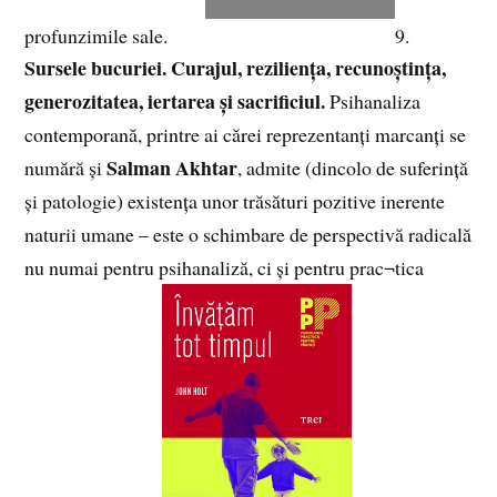
profunzimile sale.
9.
Sursele bucuriei. Curajul, reziliența, recunoștința,
generozitatea, iertarea și sacrificiul.
Psihanaliza
contemporană, printre ai cărei reprezentanți marcanți se
Salman Akhtar
numără și
, admite (dincolo de suferință
și patologie) existența unor trăsături pozitive inerente
naturii umane – este o schimbare de perspectivă radicală
nu numai pentru psihanaliză, ci și pentru prac¬tica