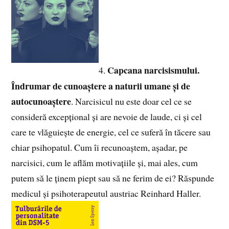
Capcana narcisismului.
4.
Îndrumar de cunoaștere a naturii umane și de
autocunoaștere
. Narcisicul nu este doar cel ce se
consideră excepțional și are nevoie de laude, ci și cel
care te vlăguiește de energie, cel ce suferă în tăcere sau
chiar psihopatul. Cum îi recunoaștem, așadar, pe
narcisici, cum le aflăm motivațiile și, mai ales, cum
putem să le ținem piept sau să ne ferim de ei? Răspunde
medicul și psihoterapeutul austriac Reinhard Haller.