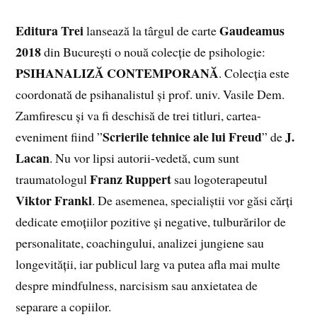
Editura Trei
Gaudeamus
lansează la târgul de carte
2018
din București o nouă colecție de psihologie:
PSIHANALIZĂ CONTEMPORANĂ
. Colecția este
coordonată de psihanalistul și prof. univ. Vasile Dem.
Zamfirescu și va fi deschisă de trei titluri, cartea-
Scrierile tehnice ale lui Freud
J.
eveniment fiind ”
” de
Lacan
. Nu vor lipsi autorii-vedetă, cum sunt
Franz Ruppert
traumatologul
sau logoterapeutul
Viktor Frankl
. De asemenea, specialiștii vor găsi cărți
dedicate emoțiilor pozitive și negative, tulburărilor de
personalitate, coachingului, analizei jungiene sau
longevității, iar publicul larg va putea afla mai multe
despre mindfulness, narcisism sau anxietatea de
separare a copiilor.