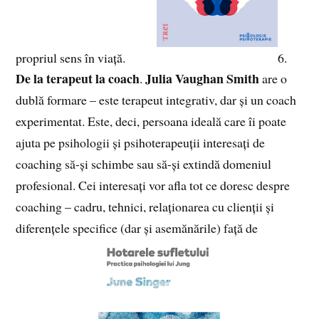
propriul sens în viață.
6.
De la terapeut la coach
Julia Vaughan Smith
.
are o
dublă formare – este terapeut integrativ, dar și un coach
experimentat. Este, deci, persoana ideală care îi poate
ajuta pe psihologii și psihoterapeuții interesați de
coaching să-și schimbe sau să-și extindă domeniul
profesional. Cei interesați vor afla tot ce doresc despre
coaching – cadru, tehnici, relaționarea cu clienții și
diferențele specifice (dar și asemănările) față de