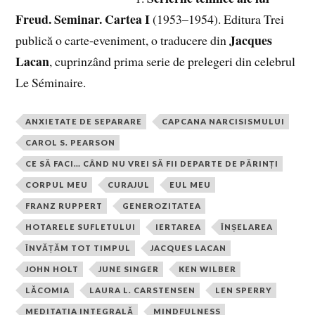
Freud. Seminar. Cartea I
(1953–1954). Editura Trei
Jacques
publică o carte-eveniment, o traducere din
Lacan
, cuprinzând prima serie de prelegeri din celebrul
Le Séminaire.
ANXIETATE DE SEPARARE
CAPCANA NARCISISMULUI
CAROL S. PEARSON
CE SĂ FACI… CÂND NU VREI SĂ FII DEPARTE DE PĂRINȚI
CORPUL MEU
CURAJUL
EUL MEU
FRANZ RUPPERT
GENEROZITATEA
HOTARELE SUFLETULUI
IERTAREA
ÎNȘELAREA
ÎNVĂȚĂM TOT TIMPUL
JACQUES LACAN
JOHN HOLT
JUNE SINGER
KEN WILBER
LĂCOMIA
LAURA L. CARSTENSEN
LEN SPERRY
MEDITAȚIA INTEGRALĂ
MINDFULNESS