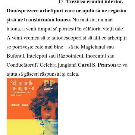
Trezirea eroului interior.
12.
Douăsprezece arhetipuri care ne ajută să ne regăsim
și să ne transformăm lumea.
Nu mai sta, nu mai
tatona, a venit timpul să pornești în călătoria vieții tale!
A venit vremea să te autodescoperi și să afli ce arhetip ți
se potrivește cele mai bine – să fie Magicianul sau
Bufonul, Înțeleptul sau Războinicul, Inocentul sau
Carol S. Pearson
Conducătorul? Celebra jungiană
te va
ajuta să găsești răspunsul și calea.