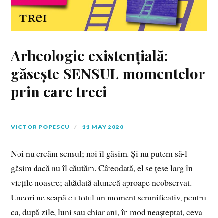
Arheologie existențială:
găsește SENSUL momentelor
prin care treci
VICTOR POPESCU
11 MAY 2020
Noi nu creăm sensul; noi îl găsim. Și nu putem să-l
găsim dacă nu îl căutăm. Câteodată, el se țese larg în
viețile noastre; altădată alunecă aproape neobservat.
Uneori ne scapă cu totul un moment semnificativ, pentru
ca, după zile, luni sau chiar ani, în mod neașteptat, ceva