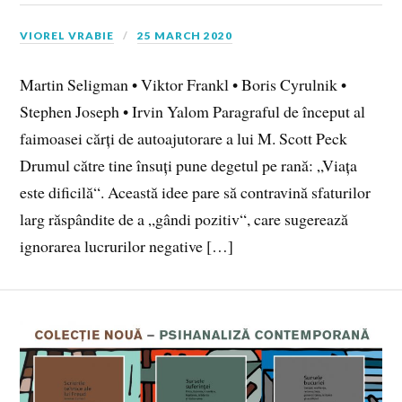
VIOREL VRABIE
25 MARCH 2020
Martin Seligman • Viktor Frankl • Boris Cyrulnik •
Stephen Joseph • Irvin Yalom Paragraful de început al
faimoasei cărți de autoajutorare a lui M. Scott Peck
Drumul către tine însuți pune degetul pe rană: „Viața
este dificilă“. Această idee pare să contravină sfaturilor
larg răspândite de a „gândi pozitiv“, care sugerează
ignorarea lucrurilor negative […]