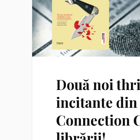
Două noi thr
incitante din
Connection C
librării!