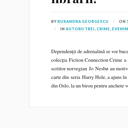
BY
RUXANDRA GEORGESCU
ON
IN
AUTORII TREI
,
CRIME
,
EVENIM
Dependenții de adrenalină se vor bucur
colecția Fiction Connection Crime a E
scriitor norvegian Jo Nesbø au motiv
carte din seria Harry Hole, a ajuns în 
din Oslo, la un birou pentru anchete 