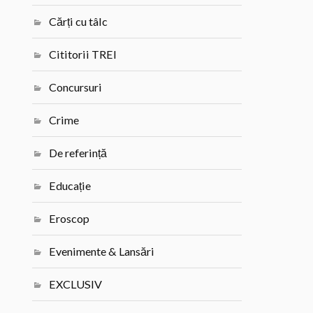
Cărți cu tâlc
Cititorii TREI
Concursuri
Crime
De referință
Educație
Eroscop
Evenimente & Lansări
EXCLUSIV