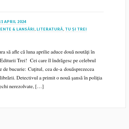
11 APRIL 2024
ENTE & LANSĂRI
,
LITERATURĂ
,
TU ȘI TREI
a să afle că luna aprilie aduce două noutăți în
diturii Trei! Cei care îl îndrăgesc pe celebrul
e de bucurie: Cuțitul, cea de-a douăsprezecea
librării. Detectivul a primit o nouă șansă în poliția
vechi nerezolvate, […]