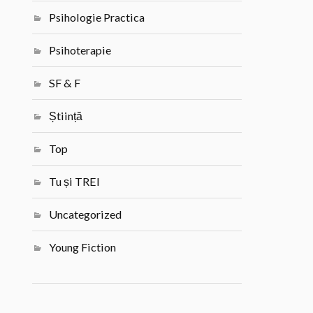
Psihologie Practica
Psihoterapie
SF & F
Știință
Top
Tu și TREI
Uncategorized
Young Fiction