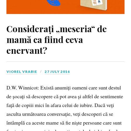
Considerați „meseria“ de
mamă ca fiind ceva
enervant?
VIOREL VRABIE
27 JULY 2016
D.W. Winnicot: Există anumiți oameni care sunt destul
de șocați să descopere că pot avea și altfel de sentimente
față de copiii mici în afara celui de iubire. Dacă veți
asculta următoarea conversație, veți descoperi că se
întâmplă ca aceste mame să fie niște persoane care sunt