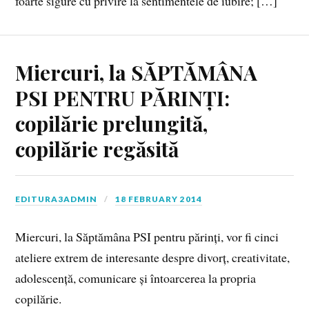
foarte sigure cu privire la sentimentele de iubire; […]
Miercuri, la SĂPTĂMÂNA
PSI PENTRU PĂRINȚI:
copilărie prelungită,
copilărie regăsită
EDITURA3ADMIN
18 FEBRUARY 2014
Miercuri, la Săptămâna PSI pentru părinți, vor fi cinci
ateliere extrem de interesante despre divorț, creativitate,
adolescență, comunicare și întoarcerea la propria
copilărie.