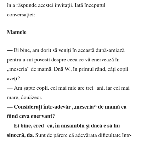
în a răspunde acestei invitații. Iată începutul
conversației:
Mamele
— Ei bine, am dorit să veniți în această după-amiază
pentru a-mi povesti despre ceea ce vă enervează în
„meseria“ de mamă. Dnă W., în primul rând, câți copii
aveți?
— Am șapte copii, cel mai mic are trei ani, iar cel mai
mare, douăzeci.
— Considerați într-adevăr „meseria“ de mamă ca
fiind ceva enervant?
Ei bine, cred că, în ansamblu și dacă e să fiu
—
sinceră, da
. Sunt de părere că adevărata dificultate într-