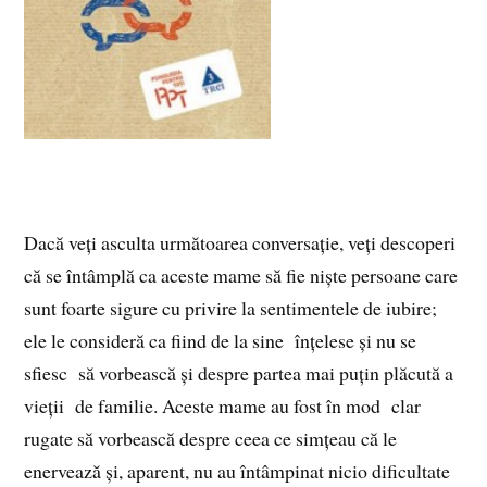
Dacă veți asculta următoarea conversație, veți descoperi
că se întâmplă ca aceste mame să fie niște persoane care
sunt foarte sigure cu privire la sentimentele de iubire;
ele le consideră ca fiind de la sine înțelese și nu se
sfiesc să vorbească și despre partea mai puțin plăcută a
vieții de familie. Aceste mame au fost în mod clar
rugate să vorbească despre ceea ce simțeau că le
enervează și, aparent, nu au întâmpinat nicio dificultate