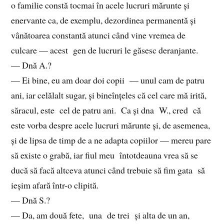
o familie constă tocmai în acele lucruri mărunte și
enervante ca, de exemplu, dezordinea permanentă și
vânătoarea constantă atunci când vine vremea de
culcare — acest gen de lucruri le găsesc deranjante.
— Dnă A.?
— Ei bine, eu am doar doi copii — unul cam de patru
ani, iar celălalt sugar, și bineînțeles că cel care mă irită,
săracul, este cel de patru ani. Ca și dna W., cred că
este vorba despre acele lucruri mărunte și, de asemenea,
și de lipsa de timp de a ne adapta copiilor — mereu pare
să existe o grabă, iar fiul meu întotdeauna vrea să se
ducă să facă altceva atunci când trebuie să fim gata să
ieșim afară într-o clipită.
— Dnă S.?
— Da, am două fete, una de trei și alta de un an,