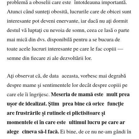
problemă a oboselii care este întotdeauna importantă.
Atunci când sunteți obosită, lucrurile care de obicei sunt
interesante pot deveni enervante, iar dacă nu ați dormit
destul vă luptați cu nevoia de somn, ceea ce lasă o parte
mai mică din dvs. disponibilă pentru a se bucura de
toate acele lucruri interesante pe care le fac copiii —
semne din fiecare zi ale dezvoltării lor.
Ați observat că, de data aceasta, vorbesc mai degrabă
despre mame și sentimentele lor decât despre copiii pe
Meseria de mamă este mult prea
care ele îi îngrijesc.
ușor de idealizat. Știm prea bine că orice funcție
are frustrările și rutinele ei plictisitoare și
momentele ei în care este ultimul lucru pe care ar
alege cineva să-l facă.
Ei bine, de ce nu ne-am gândi în