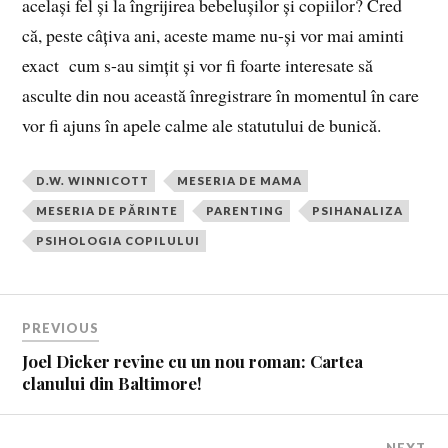
același fel și la îngrijirea bebelușilor și copiilor? Cred
că, peste câțiva ani, aceste mame nu-și vor mai aminti
exact cum s-au simțit și vor fi foarte interesate să
asculte din nou această înregistrare în momentul în care
vor fi ajuns în apele calme ale statutului de bunică.
D.W. WINNICOTT
MESERIA DE MAMA
MESERIA DE PĂRINTE
PARENTING
PSIHANALIZA
PSIHOLOGIA COPILULUI
PREVIOUS
Joel Dicker revine cu un nou roman: Cartea
clanului din Baltimore!
NEXT