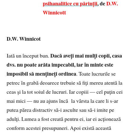
psihanalitice cu părinții
, de
D.W.
Winnicott
D.W. Winnicot
Dacă aveți mai mulți copii, casa
Iată un început bun.
dvs. nu poate arăta impecabil, iar în minte este
imposibil să mențineți ordinea
. Toate lucrurile se
petrec în grabă deoarece trebuie să fiți mereu atentă la
ceas și la tot soiul de lucruri. Iar copiii — cel puțin cei
mai mici — nu au ajuns încă la vârsta la care li s-ar
putea părea distractiv să-i asculte sau să-i imite pe
adulți. Lumea a fost creată pentru ei, iar ei acționează
conform acestei presupuneri. Apoi există această