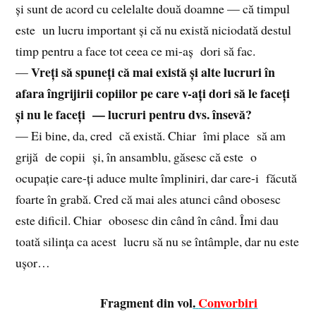
și sunt de acord cu celelalte două doamne — că timpul
este un lucru important și că nu există niciodată destul
timp pentru a face tot ceea ce mi-aș dori să fac.
Vreți să spuneți că mai există și alte lucruri în
—
afara îngrijirii copiilor pe care v-ați dori să le faceți
și nu le faceți — lucruri pentru dvs. însevă?
— Ei bine, da, cred că există. Chiar îmi place să am
grijă de copii și, în ansamblu, găsesc că este o
ocupație care-ți aduce multe împliniri, dar care-i făcută
foarte în grabă. Cred că mai ales atunci când obosesc
este dificil. Chiar obosesc din când în când. Îmi dau
toată silința ca acest lucru să nu se întâmple, dar nu este
ușor…
Fragment din vol
.
Convorbiri