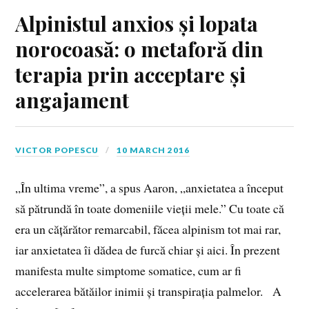
Alpinistul anxios și lopata
norocoasă: o metaforă din
terapia prin acceptare și
angajament
VICTOR POPESCU
10 MARCH 2016
„În ultima vreme”, a spus Aaron, „anxietatea a început
să pătrundă în toate domeniile vieții mele.” Cu toate că
era un cățărător remarcabil, făcea alpinism tot mai rar,
iar anxietatea îi dădea de furcă chiar și aici. În prezent
manifesta multe simptome somatice, cum ar fi
accelerarea bătăilor inimii și transpirația palmelor. A