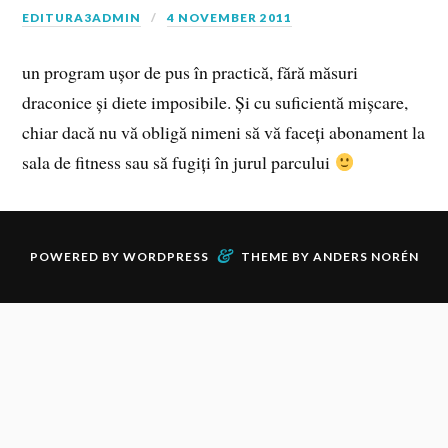
EDITURA3ADMIN
4 NOVEMBER 2011
un program ușor de pus în practică, fără măsuri
draconice și diete imposibile. Și cu suficientă mișcare,
chiar dacă nu vă obligă nimeni să vă faceți abonament la
sala de fitness sau să fugiți în jurul parcului
&
POWERED BY
WORDPRESS
THEME BY
ANDERS NORÉN