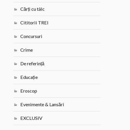
Cărți cu tâlc
Cititorii TREI
Concursuri
Crime
De referință
Educație
Eroscop
Evenimente & Lansări
EXCLUSIV