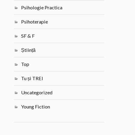
Psihologie Practica
Psihoterapie
SF & F
Știință
Top
Tu și TREI
Uncategorized
Young Fiction