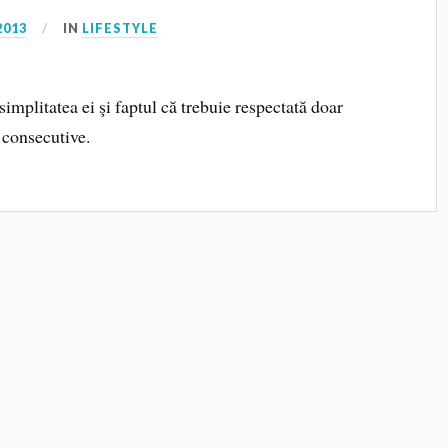
2013
IN
LIFESTYLE
implitatea ei şi faptul că trebuie respectată doar
 consecutive.