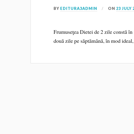
BY
EDITURA3ADMIN
ON
23 JULY 
Frumuseţea Dietei de 2 zile constă în s
două zile pe săptămână, în mod ideal,