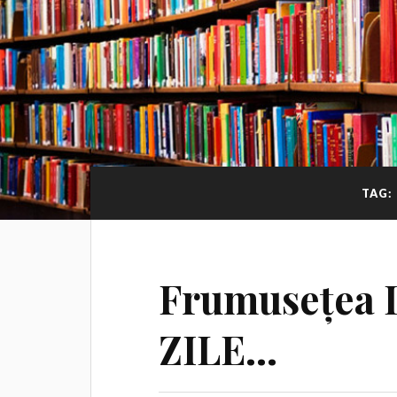
TAG:
Frumusețea 
ZILE…