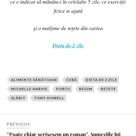
ce e indicat să mănânci în celelalte 5 zile, ce exerciții
fizice te ajută
și o mulțime de rețete din cartea
Dieta de 2 zile
ALIMENTE SĂNĂTOASE
CURĂ
DIETA DE 2 ZILE
MICHELLE HARVIE
PORȚII
REGIM
REȚETE
SLĂBIT
TONY HOWELL
PREVIOUS
”Poate chiar scrisesem un roman”. Amneziile lui