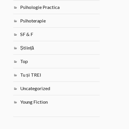
Psihologie Practica
Psihoterapie
SF & F
Știință
Top
Tu și TREI
Uncategorized
Young Fiction