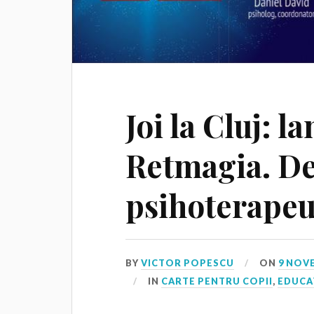
Joi la Cluj:
Retmagia. D
psihoterapeu
BY
VICTOR POPESCU
ON
9 NOV
IN
CARTE PENTRU COPII
,
EDUCA