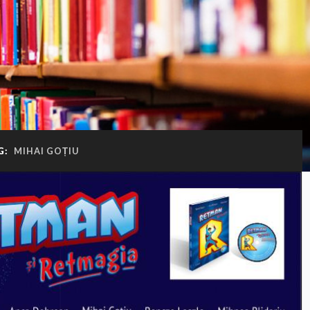
G:
MIHAI GOȚIU