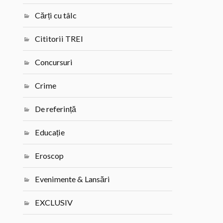
Cărți cu tâlc
Cititorii TREI
Concursuri
Crime
De referință
Educație
Eroscop
Evenimente & Lansări
EXCLUSIV