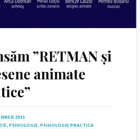
 lansăm ”RETMAN și
esene animate
tice”
EMBER 2015
ȚIE
,
PSIHOLOGIE
,
PSIHOLOGIE PRACTICA