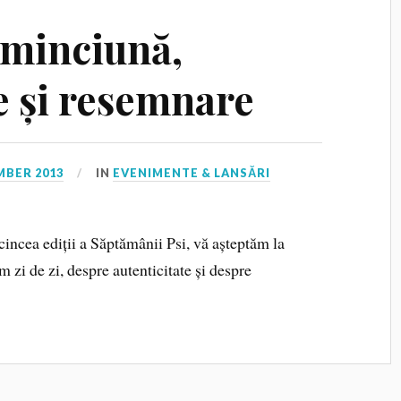
 minciună,
e și resemnare
MBER 2013
IN
EVENIMENTE & LANSĂRI
 cincea ediții a Săptămânii Psi, vă așteptăm la
m zi de zi, despre autenticitate și despre