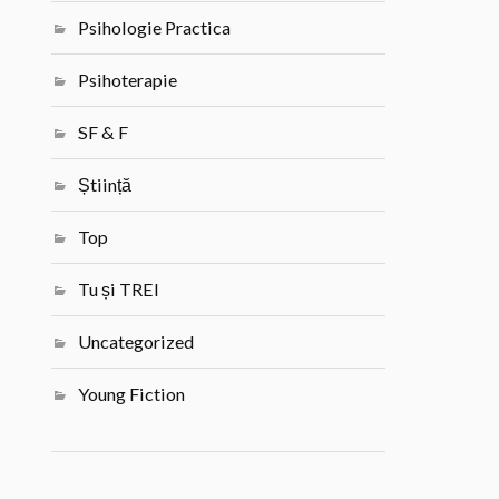
Psihologie Practica
Psihoterapie
SF & F
Știință
Top
Tu și TREI
Uncategorized
Young Fiction