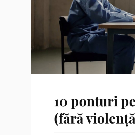
10 ponturi p
(fără violenț