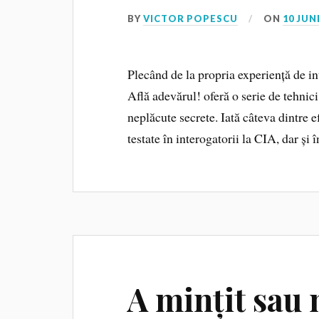
BY
VICTOR POPESCU
ON
10 JUN
Plecând de la propria experiență de int
Află adevărul! oferă o serie de tehnic
neplăcute secrete. Iată câteva dintre 
testate în interogatorii la CIA, dar și î
A mințit sau 