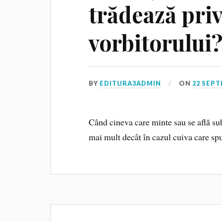
trădează priv
vorbitorului
BY
EDITURA3ADMIN
ON
22 SEPT
Când cineva care minte sau se află su
mai mult decât în cazul cuiva care sp