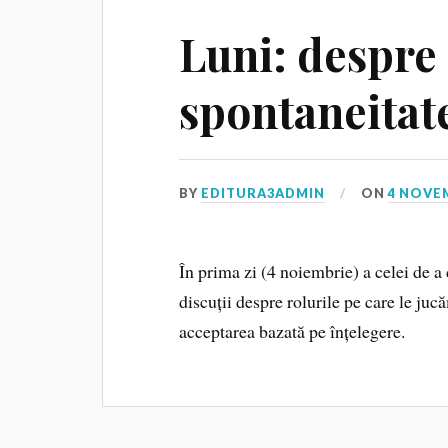
Luni: despre
spontaneitat
BY
EDITURA3ADMIN
ON
4 NOVE
În prima zi (4 noiembrie) a celei de a
discuții despre rolurile pe care le jucă
acceptarea bazată pe înțelegere.