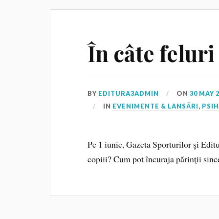
În câte feluri
BY
EDITURA3ADMIN
ON
30 MAY 
IN
EVENIMENTE & LANSĂRI
,
PSI
Pe 1 iunie, Gazeta Sporturilor şi Edit
copiii? Cum pot încuraja părinţii sinc