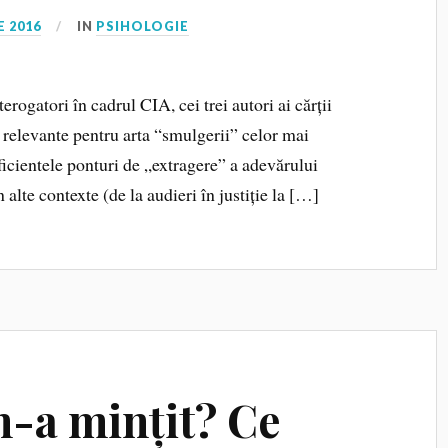
E 2016
IN
PSIHOLOGIE
erogatori în cadrul CIA, cei trei autori ai cărții
i relevante pentru arta “smulgerii” celor mai
eficientele ponturi de „extragere” a adevărului
n alte contexte (de la audieri în justiție la […]
n-a mințit? Ce