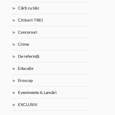
Cărți cu tâlc
Cititorii TREI
Concursuri
Crime
De referință
Educație
Eroscop
Evenimente & Lansări
EXCLUSIV