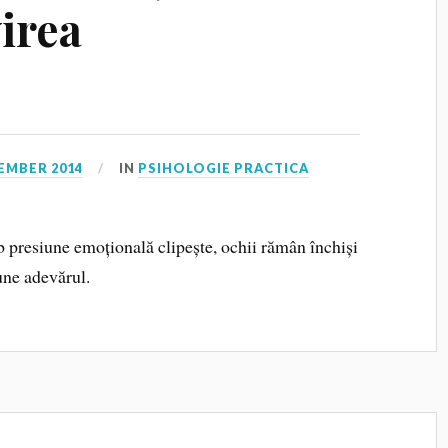
irea
?
EMBER 2014
IN
PSIHOLOGIE PRACTICA
b presiune emoțională clipește, ochii rămân închiși
une adevărul.