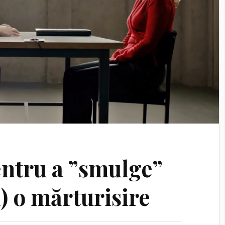
entru a ”smulge”
ă) o mărturisire