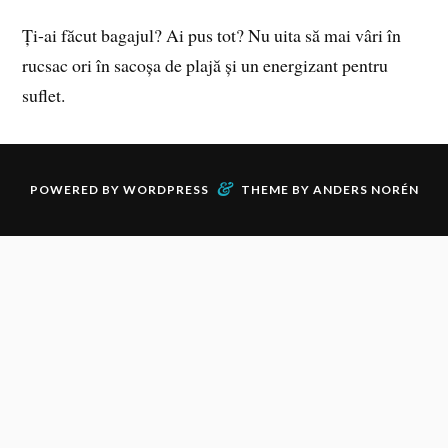
Ți-ai făcut bagajul? Ai pus tot? Nu uita să mai vâri în
rucsac ori în sacoșa de plajă și un energizant pentru
suflet.
&
POWERED BY
WORDPRESS
THEME BY
ANDERS NORÉN