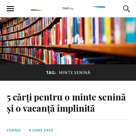
TAG:
MINTE SENINĂ
5 cărți pentru o minte senină
și o vacanță împlinită
IOANA
8 JUNE 2015