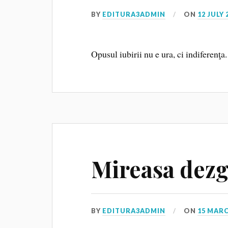
BY
EDITURA3ADMIN
ON
12 JULY 
Opusul iubirii nu e ura, ci indiferenţa
Mireasa dezgo
BY
EDITURA3ADMIN
ON
15 MARC