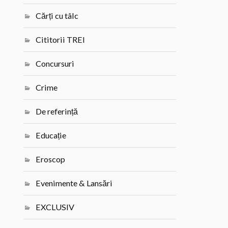
Cărți cu tâlc
Cititorii TREI
Concursuri
Crime
De referință
Educație
Eroscop
Evenimente & Lansări
EXCLUSIV