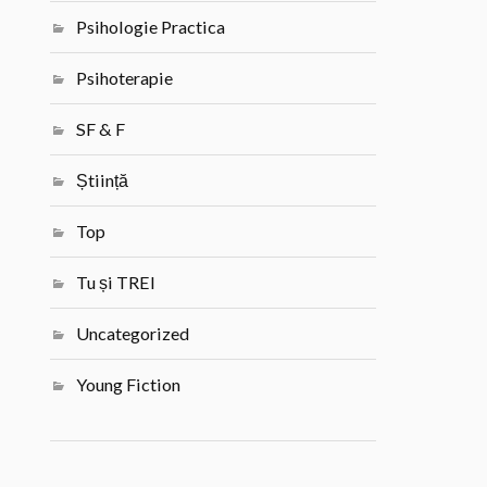
Psihologie Practica
Psihoterapie
SF & F
Știință
Top
Tu și TREI
Uncategorized
Young Fiction