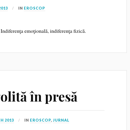
2013
IN
EROSCOP
. Indiferenţa emoţională, indiferenţa fizică.
lită în presă
H 2013
IN
EROSCOP
,
JURNAL