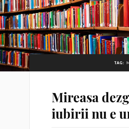
TAG:
M
Mireasa dezg
iubirii nu e u