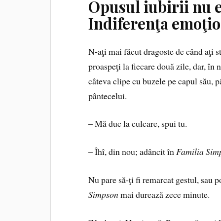
Opusul iubirii nu e
Indiferenţa emoţion
N‑aţi mai făcut dragoste de când aţi s
proaspeţi la fiecare două zile, dar, în n
câteva clipe cu buzele pe capul său, pâ
pântecelui.
– Mă duc la culcare, spui tu.
– Îhî, din nou; adâncit în
Familia Sim
Nu pare să‑ţi fi remarcat gestul, sau p
Simpson
mai durează zece minute.