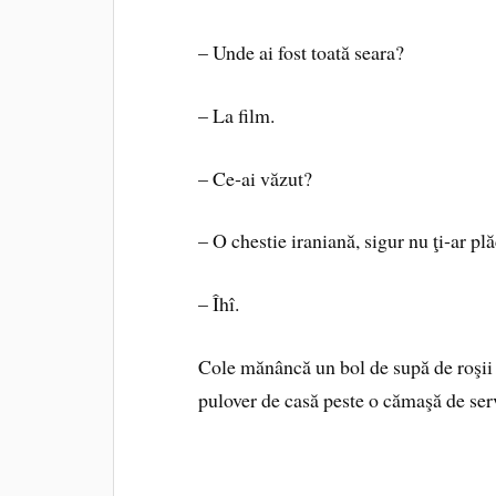
– Unde ai fost toată seara?
– La film.
– Ce‑ai văzut?
– O chestie iraniană, sigur nu ţi‑ar pl
– Îhî.
Cole mănâncă un bol de supă de roşii 
pulover de casă peste o cămaşă de ser