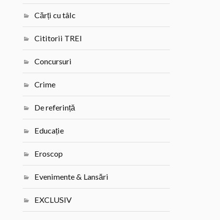
Cărți cu tâlc
Cititorii TREI
Concursuri
Crime
De referință
Educație
Eroscop
Evenimente & Lansări
EXCLUSIV