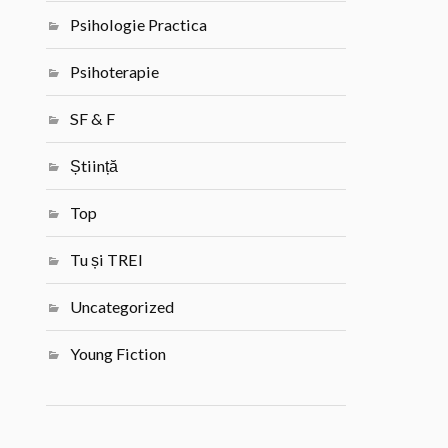
Psihologie Practica
Psihoterapie
SF & F
Știință
Top
Tu și TREI
Uncategorized
Young Fiction