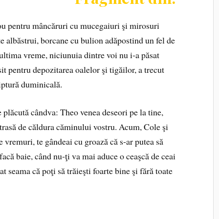
vou pentru mâncăruri cu mucegaiuri şi mirosuri
te albăstrui, borcane cu bulion adăpostind un fel de
 ultima vreme, niciunuia dintre voi nu i‑a păsat
it pentru depozitarea oalelor şi tigăilor, a trecut
iptură duminicală.
 plăcută cândva: Theo venea deseori pe la tine,
t atrasă de căldura căminului vostru. Acum, Cole şi
Pe vremuri, te gândeai cu groază că s‑ar putea să
i facă baie, când nu‑ţi va mai aduce o ceaşcă de ceai
t seama că poţi să trăieşti foarte bine şi fără toate