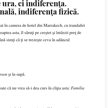
 ura, ci indiferenţa.
ală, indiferenţa fizică.
tat în camera de hotel din Marrakech, cu trandafiri
oaptea asta, îl săruţi pe creştet şi întârzii preţ de
nă simţi că ţi se trezeşte ceva în adâncul
pson
şi în supă.
oate că nu vrea să‑i dea curs în clipa asta:
Familia