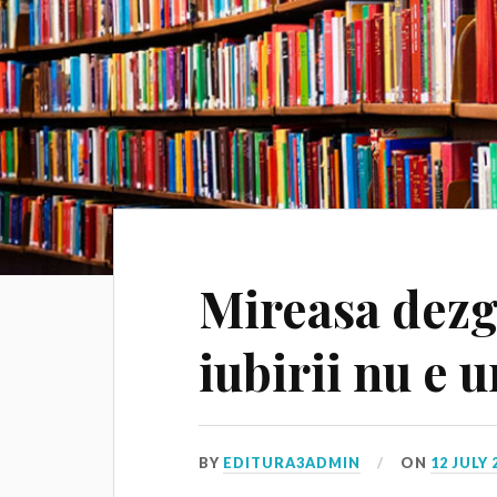
Mireasa dezg
iubirii nu e u
BY
EDITURA3ADMIN
ON
12 JULY 