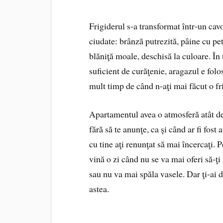
Frigiderul s‑a transformat într‑un ca
ciudate: brânză putrezită, pâine cu pe
blăniţă moale, deschisă la culoare. În
suficient de curăţenie, aragazul e folos
mult timp de când n‑aţi mai făcut o fr
Apartamentul avea o atmosferă atât de
fără să te anunţe, ca şi când ar fi fos
cu tine aţi renunţat să mai încercaţi. 
vină o zi când nu se va mai oferi să‑ţ
sau nu va mai spăla vasele. Dar ţi‑ai da
astea.