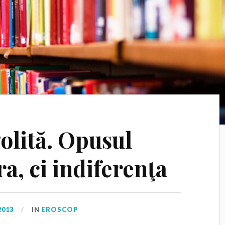
olită. Opusul
ra, ci indiferenţa
2013
IN
EROSCOP