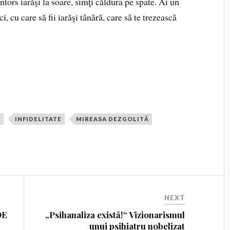
ntors iarăşi la soare, simţi căldura pe spate. Ai un
ci, cu care să fii iarăşi tânără, care să te trezească
Ă
INFIDELITATE
MIREASA DEZGOLITĂ
NEXT
DE
„Psihanaliza există!“ Vizionarismul
unui psihiatru nobelizat