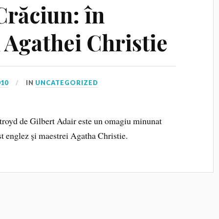
Crăciun: în
l Agathei Christie
010
IN
UNCATEGORIZED
royd de Gilbert Adair este un omagiu minunat
st englez şi maestrei Agatha Christie.