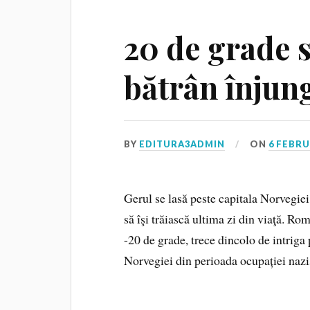
20 de grade s
bătrân înjung
BY
EDITURA3ADMIN
ON
6 FEBRU
Gerul se lasă peste capitala Norvegiei
să îşi trăiască ultima zi din viaţă. Ro
-20 de grade, trece dincolo de intriga p
Norvegiei din perioada ocupației nazi