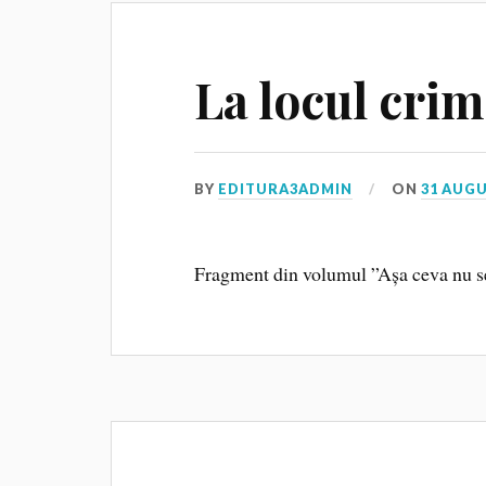
La locul crim
BY
EDITURA3ADMIN
ON
31 AUGU
Fragment din volumul ”Așa ceva nu s