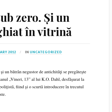
ub zero. Și un
hiat în vitrină
ARY 2012
IN
UNCATEGORIZED
 şi un bătrân negustor de antichităţi se pregăteşte
manul „Vineri, 13” al lui K.O. Dahl, desfășurat la
olițistă, fiind și o scurtă introducere în trecutul
ste.