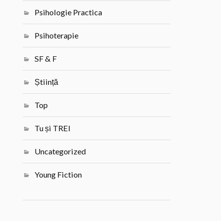
Psihologie Practica
Psihoterapie
SF & F
Știință
Top
Tu și TREI
Uncategorized
Young Fiction