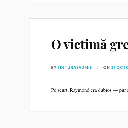
O victimă gr
BY
EDITURA3ADMIN
ON
17 OCT
Pe scurt, Raymond era dubios — pur ş