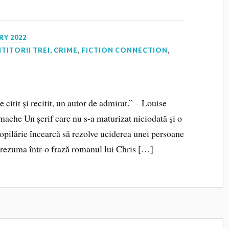
RY 2022
ITITORII TREI
,
CRIME
,
FICTION CONNECTION
,
itit și recitit, un autor de admirat.” – Louise
mache Un șerif care nu s-a maturizat niciodată și o
opilărie încearcă să rezolve uciderea unei persoane
rezuma într-o frază romanul lui Chris […]