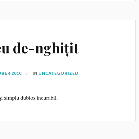
eu de-nghițit
OBER 2010
IN
UNCATEGORIZED
i simplu dubios incurabil.