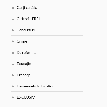
Cărți cu tâlc
Cititorii TREI
Concursuri
Crime
De referință
Educație
Eroscop
Evenimente & Lansări
EXCLUSIV