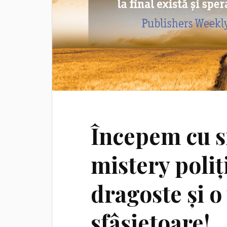
Începem cu sf
mistery poliț
dragoste și o
sfâșietoare!