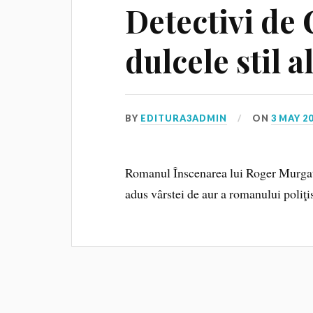
Detectivi de 
dulcele stil a
BY
EDITURA3ADMIN
ON
3 MAY 2
Romanul Înscenarea lui Roger Murgat
adus vârstei de aur a romanului poliţi