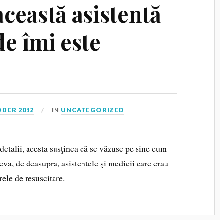
 această asistentă
de îmi este
OBER 2012
IN
UNCATEGORIZED
detalii, acesta susţinea că se văzuse pe sine cum
eva, de deasupra, asistentele şi medicii care erau
ele de resuscitare.