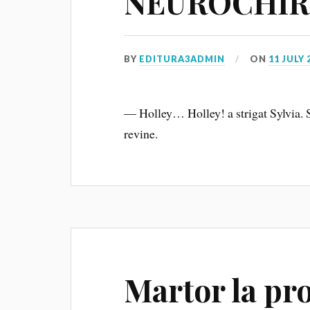
NEUROCHI
BY
EDITURA3ADMIN
ON
11 JULY 
— Holley… Holley! a strigat Sylvia. S‑a
revine.
Martor la pr