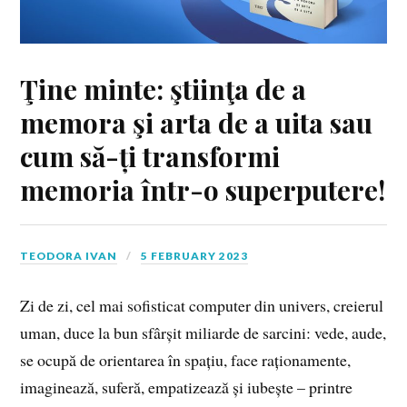
Ţine minte: ştiinţa de a
memora şi arta de a uita sau
cum să-ți transformi
memoria într-o superputere!
TEODORA IVAN
5 FEBRUARY 2023
Zi de zi, cel mai sofisticat computer din univers, creierul
uman, duce la bun sfârșit miliarde de sarcini: vede, aude,
se ocupă de orientarea în spațiu, face raționamente,
imaginează, suferă, empatizează și iubește – printre