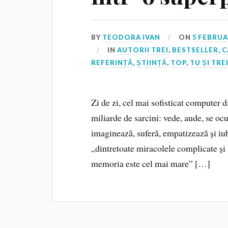
BY
TEODORA IVAN
ON
5 FEBRUA
IN
AUTORII TREI
,
BESTSELLER
,
C
REFERINȚĂ
,
ȘTIINȚĂ
,
TOP
,
TU ȘI TRE
Zi de zi, cel mai sofisticat computer d
miliarde de sarcini: vede, aude, se oc
imaginează, suferă, empatizează și iub
„dintretoate miracolele complicate și 
memoria este cel mai mare” […]