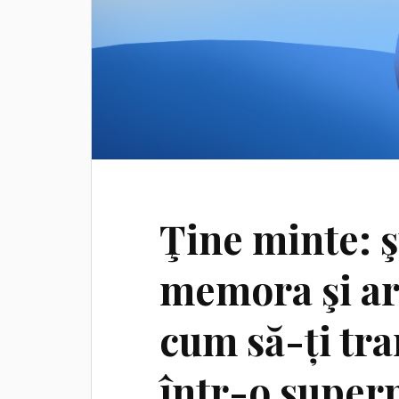
Ţine minte: ş
memora şi art
cum să-ți tr
într-o super