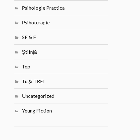
Psihologie Practica
Psihoterapie
SF & F
Știință
Top
Tu și TREI
Uncategorized
Young Fiction