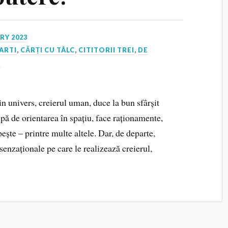
RY 2023
ARTI
,
CĂRȚI CU TÂLC
,
CITITORII TREI
,
DE
I
in univers, creierul uman, duce la bun sfârșit
upă de orientarea în spațiu, face raționamente,
ește – printre multe altele. Dar, de departe,
senzaționale pe care le realizează creierul,