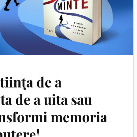
tiinţa de a
a de a uita sau
ansformi memoria
putere!