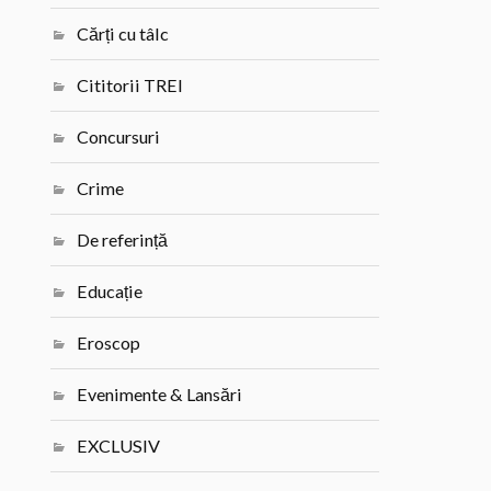
Cărți cu tâlc
Cititorii TREI
Concursuri
Crime
De referință
Educație
Eroscop
Evenimente & Lansări
EXCLUSIV