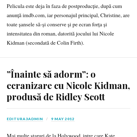
Pelicula este deja în faza de postproducție, după cum
anunță imdb.com, iar personajul principal, Christine, are
toate șansele să-și conserve și pe ecran forța și
intensitatea din roman, datorită jocului lui Nicole
Kidman (secondată de Colin Firth).
”Înainte să adorm”: o
ecranizare cu Nicole Kidman,
produsă de Ridley Scott
EDITURA3ADMIN
9 MAY 2012
Mai multe staruri de la Holywood, intre care Kate