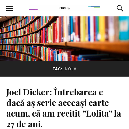
TAG:
NOLA
Joel Dicker: Întrebarea e
dacă aș scrie aceeași carte
acum, că am recitit ”Lolita” la
27 de ani.