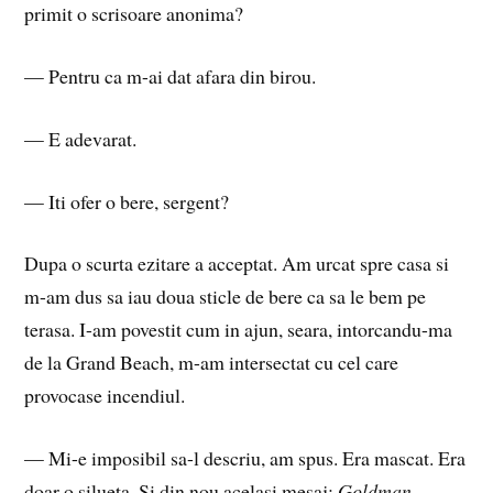
primit o scrisoare anonima?
— Pentru ca m-ai dat afara din birou.
— E adevarat.
— Iti ofer o bere, sergent?
Dupa o scurta ezitare a acceptat. Am urcat spre casa si
m-am dus sa iau doua sticle de bere ca sa le bem pe
terasa. I-am povestit cum in ajun, seara, intorcandu-ma
de la Grand Beach, m-am intersectat cu cel care
provocase incendiul.
— Mi-e imposibil sa-l descriu, am spus. Era mascat. Era
doar o silueta. Si din nou acelasi mesaj:
Goldman,