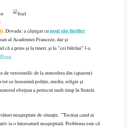
or
e
ți.
noul său thriller
Dovada: a câștigat cu
an al Academiei Franceze, dar și
ul că a prins și la tineri, și la ”cei bătrâni” l-a
 Pivot
.
te de verosimilă: de la atmosfera din (aparent)
a tot ce înseamnă poliție, media, religie și
aratorul elvețian a petrecut mult timp în Statele
orsături neașteptate de situație. ”Tocmai cand ai
rativ ia o întorsatură neașteptată. Problema este că