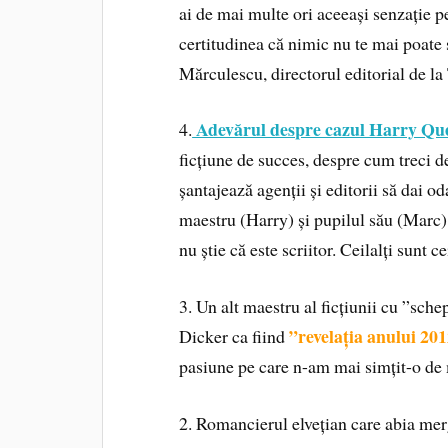
ai de mai multe ori aceeași senzație p
certitudinea că nimic nu te mai poa
Mărculescu, directorul editorial de la 
Adevărul despre cazul Harry Qu
4.
ficțiune de succes, despre cum treci 
șantajează agenții și editorii să dai o
maestru (Harry) și pupilul său (Marc):
nu știe că este scriitor. Ceilalți sunt c
3. Un alt maestru al ficțiunii cu ”sch
”revelația anului 201
Dicker ca fiind
pasiune pe care n-am mai simțit-o de m
2. Romancierul elvețian care abia mer