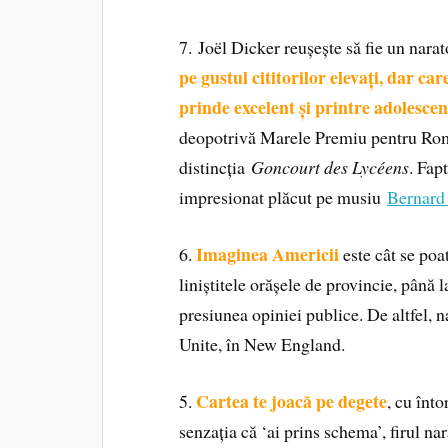
7. Joël Dicker reușește să fie un narat
pe gustul cititorilor elevați, dar car
prinde excelent și printre adolescen
deopotrivă Marele Premiu pentru Rom
distincția
Goncourt des Lycéens
. Fapt
impresionat plăcut pe musiu
Bernard
Imaginea Americii
6.
este cât se poa
liniștitele orășele de provincie, până l
presiunea opiniei publice. De altfel, n
Unite, în New England.
Cartea te joacă pe degete
5.
, cu înt
senzația că ‘ai prins schema’, firul na