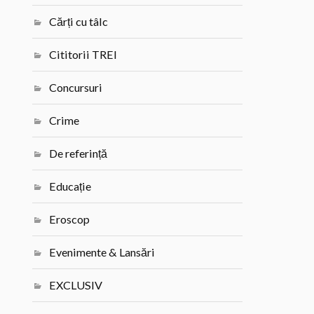
Cărți cu tâlc
Cititorii TREI
Concursuri
Crime
De referință
Educație
Eroscop
Evenimente & Lansări
EXCLUSIV