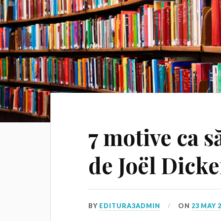
7 motive ca s
de Joël Dicke
BY
EDITURA3ADMIN
ON
23 MAY 