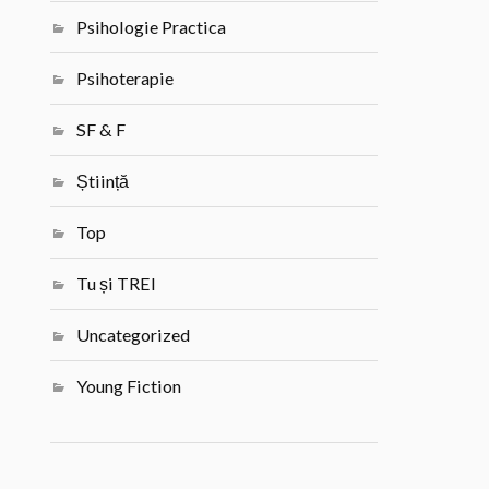
Psihologie Practica
Psihoterapie
SF & F
Știință
Top
Tu și TREI
Uncategorized
Young Fiction