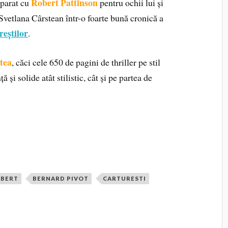
Robert Pattinson
mparat cu
pentru ochii lui și
 Svetlana Cârstean într-o foarte bună cronică a
reștilor
.
ptea
, căci cele 650 de pagini de thriller pe stil
și solide atât stilistic, cât și pe partea de
EBERT
BERNARD PIVOT
CARTURESTI