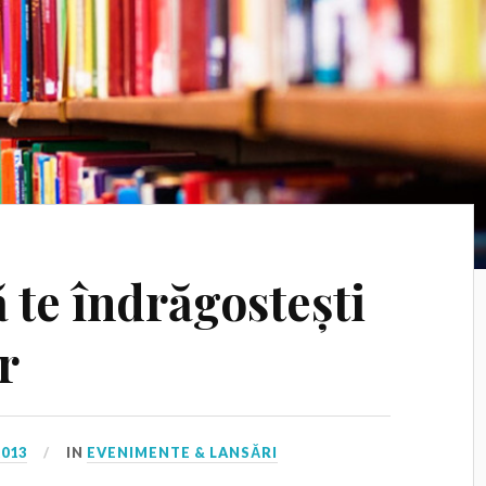
ă te îndrăgostești
r
2013
IN
EVENIMENTE & LANSĂRI