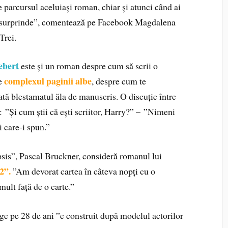
e parcursul aceluiași roman, chiar și atunci când ai
te surprinde”, comentează pe Facebook Magdalena
Trei.
ebert
este și un roman despre cum să scrii o
complexul paginii albe
de
, despre cum te
dată blestamatul ăla de manuscris. O discuție între
 ”Și cum știi că ești scriitor, Harry?” – ”Nimeni
ei care-i spun.”
epsis”, Pascal Bruckner, consideră romanul lui
2”.
”Am devorat cartea în câteva nopți cu o
ult față de o carte.”
ge pe 28 de ani ”e construit după modelul actorilor