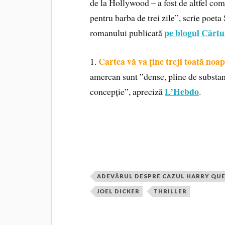
de la Hollywood – a fost de altfel co
pentru barba de trei zile”, scrie poeta
pe blogul Cărtu
romanului publicată
Cartea vă va ține treji toată noa
1.
amercan sunt ”dense, pline de substanță 
L’Hebdo
concepție”, apreciză
.
ADEVĂRUL DESPRE CAZUL HARRY QU
JOEL DICKER
THRILLER