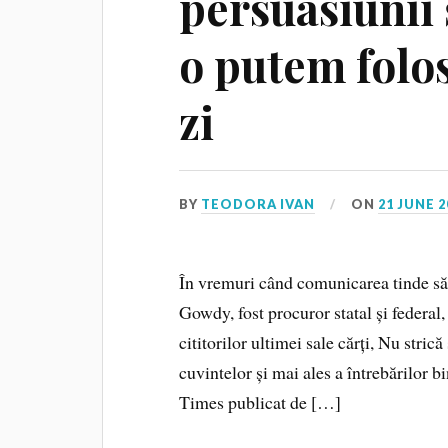
persuasiunii
o putem folosi
zi
BY
TEODORA IVAN
ON
21 JUNE 2
În vremuri când comunicarea tinde să d
Gowdy, fost procuror statal și federa
cititorilor ultimei sale cărți, Nu stric
cuvintelor și mai ales a întrebărilor b
Times publicat de […]