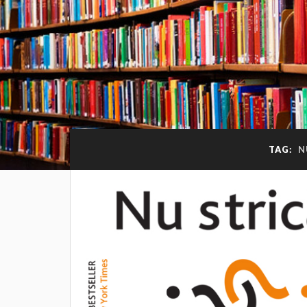
TAG:
N