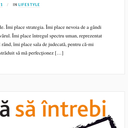
21
IN
LIFESTYLE
le. Îmi place strategia. Îmi place nevoia de a gândi
vărul. Îmi place întregul spectru uman, reprezentat
 rând, îmi place sala de judecată, pentru că-mi
 străduit să mă perfecționez […]