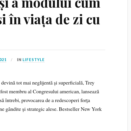
 și a modului cum
 în viața de zi cu
021
IN
LIFESTYLE
evină tot mai neglijentă și superficială, Trey
l, fost membru al Congresului american, lansează
ă să întrebi, provocarea de a redescoperi forța
ine gândite și strategic alese. Bestseller New York