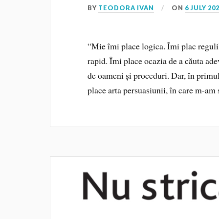
BY
TEODORA IVAN
ON
6 JULY 20
“Mie îmi place logica. Îmi plac reguli
rapid. Îmi place ocazia de a căuta ade
de oameni și proceduri. Dar, în primul
place arta persuasiunii, în care m-am