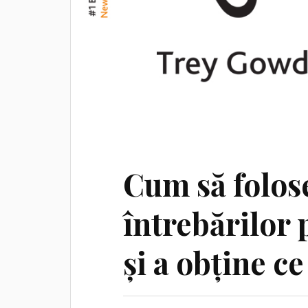
Cum să folos
întrebărilor 
și a obține ce