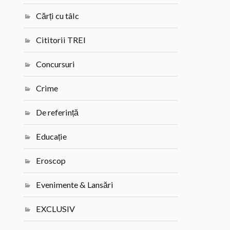
Cărți cu tâlc
Cititorii TREI
Concursuri
Crime
De referință
Educație
Eroscop
Evenimente & Lansări
EXCLUSIV