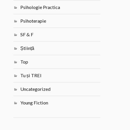
Psihologie Practica
Psihoterapie
SF & F
Știință
Top
Tu și TREI
Uncategorized
Young Fiction