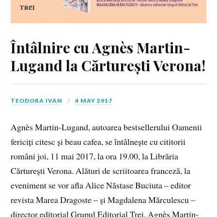
Întâlnire cu Agnès Martin-
Lugand la Cărturești Verona!
TEODORA IVAN
4 MAY 2017
Agnès Martin-Lugand, autoarea bestsellerului Oamenii
fericiți citesc și beau cafea, se întâlnește cu cititorii
români joi, 11 mai 2017, la ora 19.00, la Librăria
Cărturești Verona. Alături de scriitoarea franceză, la
eveniment se vor afla Alice Năstase Buciuta – editor
revista Marea Dragoste – și Magdalena Mărculescu –
director editorial Grupul Editorial Trei. Agnès Martin-