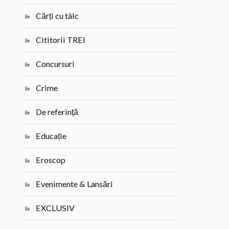
Cărți cu tâlc
Cititorii TREI
Concursuri
Crime
De referință
Educație
Eroscop
Evenimente & Lansări
EXCLUSIV