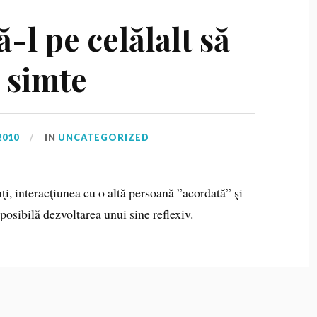
-l pe celălalt să
e simte
2010
IN
UNCATEGORIZED
nţi, interacţiunea cu o altă persoană ”acordată” şi
posibilă dezvoltarea unui sine reflexiv.