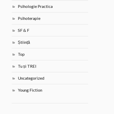
Psihologie Practica
Psihoterapie
SF & F
Știință
Top
Tu și TREI
Uncategorized
Young Fiction