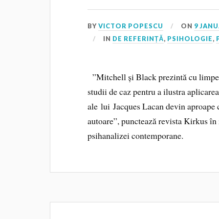
BY
VICTOR POPESCU
ON
9 JANU
IN
DE REFERINȚĂ
,
PSIHOLOGIE
,
”Mitchell și Black prezintă cu limpez
studii de caz pentru a ilustra aplicarea 
ale lui Jacques Lacan devin aproape 
autoare”, punctează revista Kirkus în
psihanalizei contemporane.