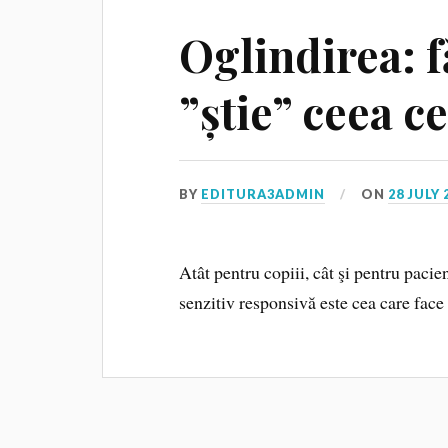
Oglindirea: fă
”știe” ceea c
BY
EDITURA3ADMIN
ON
28 JULY 
Atât pentru copiii, cât şi pentru pacie
senzitiv responsivă este cea care face 