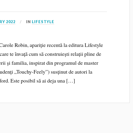
RY 2022
IN
LIFESTYLE
role Robin, apariție recentă la editura Lifestyle
are te învață cum să construiești relații pline de
nerii și familia, inspirat din programul de master
udenți „Touchy-Feely”) susținut de autori la
ford. Este posibil să ai deja una […]