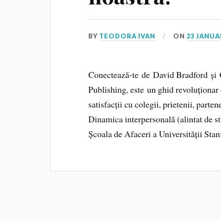
BY
TEODORA IVAN
ON
23 JANUA
Conectează-te de David Bradford și Ca
Publishing, este un ghid revoluționar c
satisfacții cu colegii, prietenii, parte
Dinamica interpersonală (alintat de st
Școala de Afaceri a Universității Stan