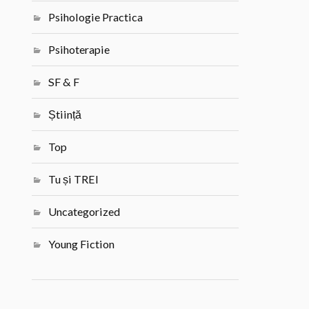
Psihologie Practica
Psihoterapie
SF & F
Știință
Top
Tu și TREI
Uncategorized
Young Fiction