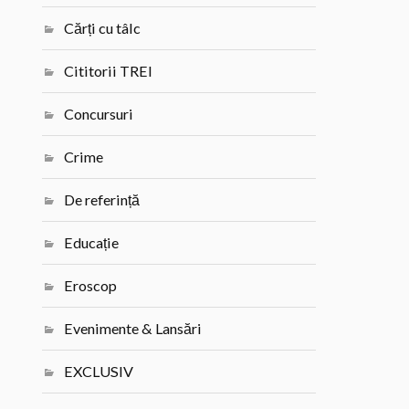
Cărți cu tâlc
Cititorii TREI
Concursuri
Crime
De referință
Educație
Eroscop
Evenimente & Lansări
EXCLUSIV