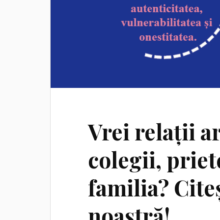
Vrei relații 
colegii, priet
familia? Cit
noastră!