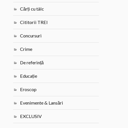
Cărți cu tâlc
Cititorii TREI
Concursuri
Crime
De referință
Educație
Eroscop
Evenimente & Lansări
EXCLUSIV