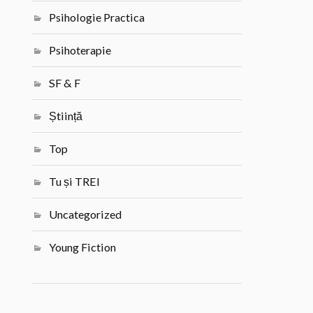
Psihologie Practica
Psihoterapie
SF & F
Știință
Top
Tu și TREI
Uncategorized
Young Fiction