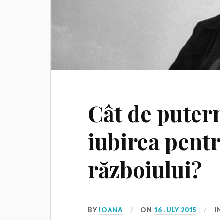
Cât de putern
iubirea pent
războiului?
BY
IOANA
ON
16 JULY 2015
I