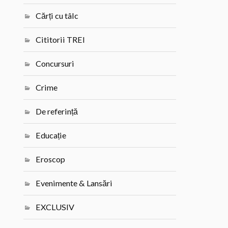
Cărți cu tâlc
Cititorii TREI
Concursuri
Crime
De referință
Educație
Eroscop
Evenimente & Lansări
EXCLUSIV