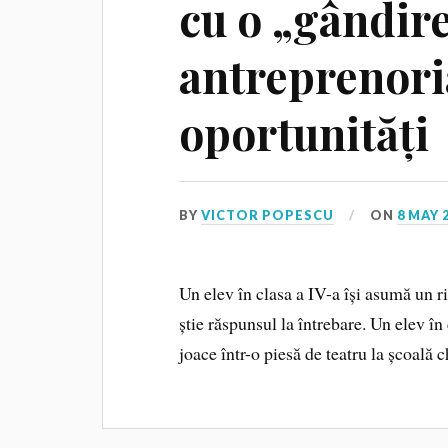
cu o „gândir
antreprenoria
oportunități
BY
VICTOR POPESCU
ON
8 MAY 
Un elev în clasa a IV-a își asumă un r
știe răspunsul la întrebare. Un elev în
joace într-o piesă de teatru la școală 