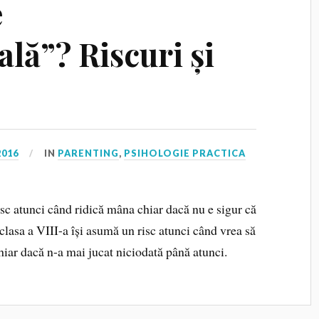
e
lă”? Riscuri și
2016
IN
PARENTING
,
PSIHOLOGIE PRACTICA
isc atunci când ridică mâna chiar dacă nu e sigur că
 clasa a VIII-a își asumă un risc atunci când vrea să
chiar dacă n-a mai jucat niciodată până atunci.