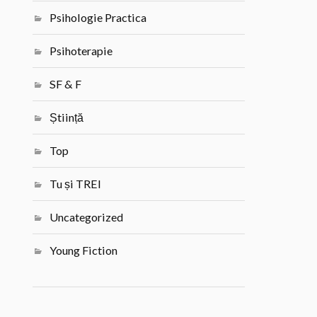
Psihologie Practica
Psihoterapie
SF & F
Știință
Top
Tu și TREI
Uncategorized
Young Fiction