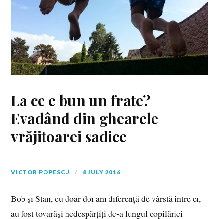
La ce e bun un frate?
Evadând din ghearele
vrăjitoarei sadice
VICTOR POPESCU
8 JULY 2016
Bob și Stan, cu doar doi ani diferență de vârstă între ei,
au fost tovarăși nedespărțiți de‑a lungul copilăriei