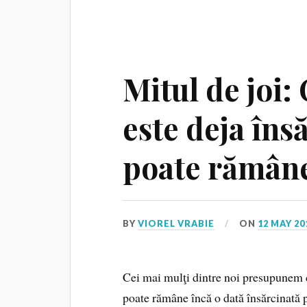
Mitul de joi:
este deja îns
poate rămâne
BY
VIOREL VRABIE
ON
12 MAY 20
Cei mai mulţi dintre noi presupunem c
poate rămâne încă o dată însărcinată p