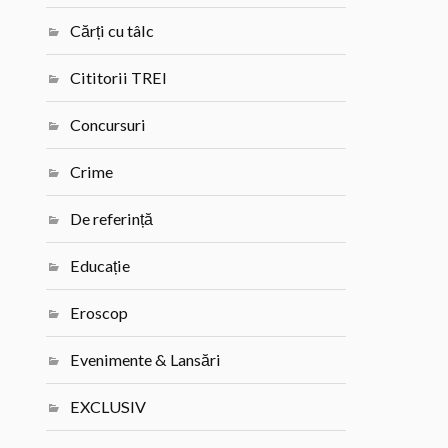
Cărți cu tâlc
Cititorii TREI
Concursuri
Crime
De referință
Educație
Eroscop
Evenimente & Lansări
EXCLUSIV