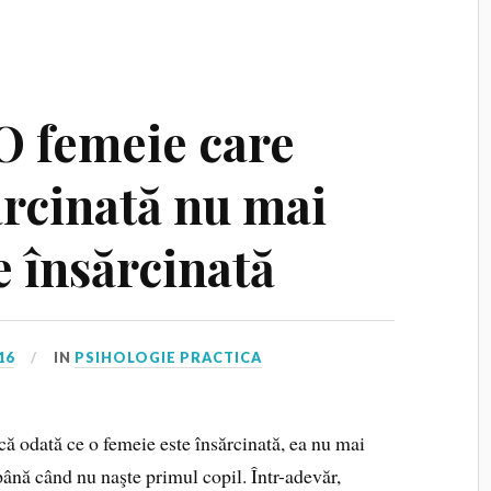
 O femeie care
ărcinată nu mai
 însărcinată
16
IN
PSIHOLOGIE PRACTICA
ă odată ce o femeie este însărcinată, ea nu mai
ână când nu naşte primul copil. Într-adevăr,