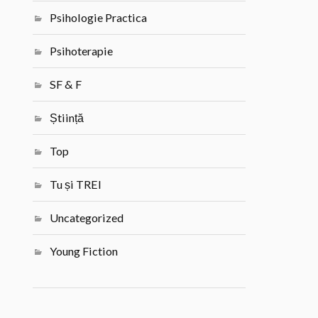
Psihologie Practica
Psihoterapie
SF & F
Știință
Top
Tu și TREI
Uncategorized
Young Fiction