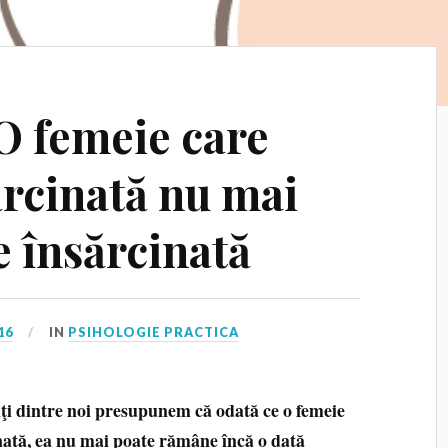
 O femeie care
ărcinată nu mai
 însărcinată
16
IN
PSIHOLOGIE PRACTICA
ţi dintre noi presupunem că odată ce o femeie
nată, ea nu mai poate rămâne încă o dată