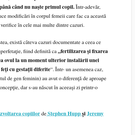
 până când nu naşte primul copil.
Într-adevăr,
ce modificări în corpul femeii care fac ca această
 verifice în cele mai multe dintre cazuri.
stea, există câteva cazuri documentate a ceea ce
„fertilizarea şi fixarea
perfetaţie, fiind definită ca
ea ovul la un moment ulterior instalării unei
eţi cu gestaţii diferite
“. Într- un asemenea caz,
altul de gen feminin) au avut o diferenţă de aproape
cepţie, dar s-au născut în aceeaşi zi printr-o
zvoltarea copiilor
Stephen Hupp
și
Jeremy
de