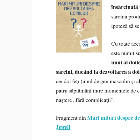
însărcinată
sarcina produ
ipoteză să se
Cu toate ace
este numit su
unui al doil
sarcini, ducând la dezvoltarea a doi f
cei doi feţi (unul de gen masculin şi 
patru săptămâni între momentele de con
naştere „fără complicaţii“.
Mari mituri despre de
Fragment din
Jewell