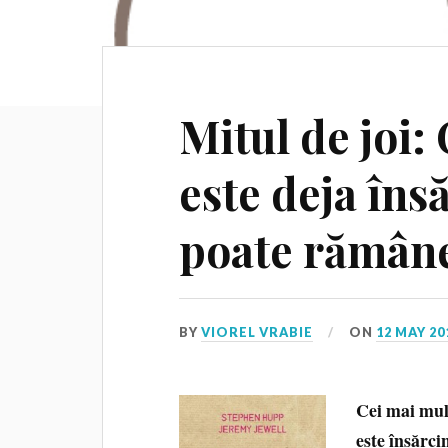
Mitul de joi:
este deja îns
poate rămâne
BY
VIOREL VRABIE
ON
12 MAY 20
Cei mai mul
este însărci