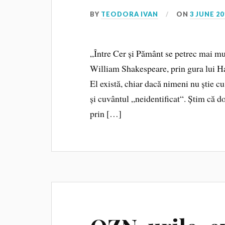
BY
TEODORA IVAN
ON
3 JUNE 20
„Între Cer și Pământ se petrec mai mul
William Shakespeare, prin gura lui H
El există, chiar dacă nimeni nu știe cu
și cuvântul „neidentificat“. Știm că do
prin […]