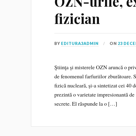
OZN-urile, e
fizician
BY
EDITURA3ADMIN
ON
23 DECE
Ştiinţa şi misterele OZN aruncă o priv
de fenomenul farfuriilor zburătoare. S
fizică nucleară, şi-a sintetizat cei 40
prezintă o varietate impresionantă de 
secrete. El răspunde la o […]