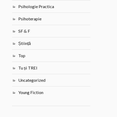
Psihologie Practica
Psihoterapie
SF & F
Știință
Top
Tu și TREI
Uncategorized
Young Fiction