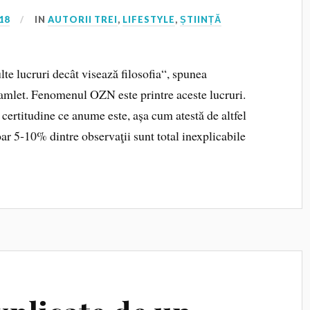
18
IN
AUTORII TREI
,
LIFESTYLE
,
ȘTIINȚĂ
te lucruri decât visează filosofia“, spunea
amlet. Fenomenul OZN este printre aceste lucruri.
 certitudine ce anume este, așa cum atestă de altfel
ar 5‑10% dintre observaţii sunt total inexplica­bile