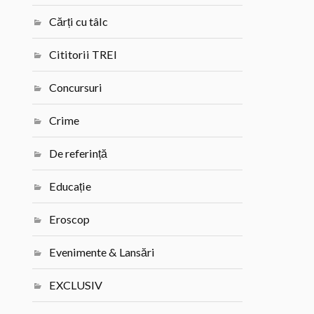
Cărți cu tâlc
Cititorii TREI
Concursuri
Crime
De referință
Educație
Eroscop
Evenimente & Lansări
EXCLUSIV