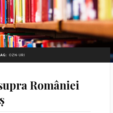
TAG:
OZN-URI
supra României
ș