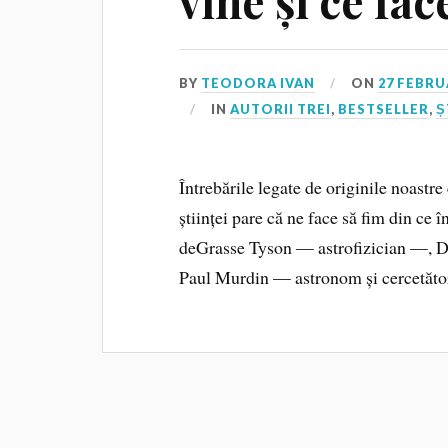
vine și ce fa
BY
TEODORA IVAN
ON
27 FEBRU
IN
AUTORII TREI
,
BESTSELLER
,
Ș
Întrebările legate de originile noastr
științei pare că ne face să fim din ce 
deGrasse Tyson — astrofizician —, 
Paul Murdin — astronom și cercetător 