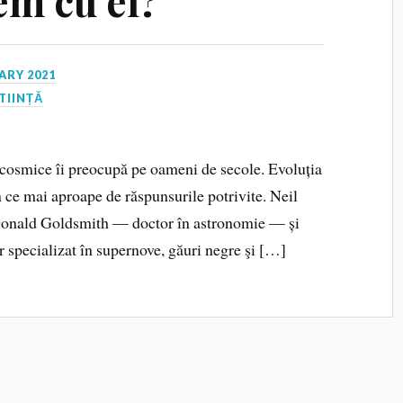
cem cu el?
ARY 2021
TIINȚĂ
e cosmice îi preocupă pe oameni de secole. Evoluția
în ce mai aproape de răspunsurile potrivite. Neil
Donald Goldsmith — doctor în astronomie — și
specializat în supernove, găuri negre şi […]