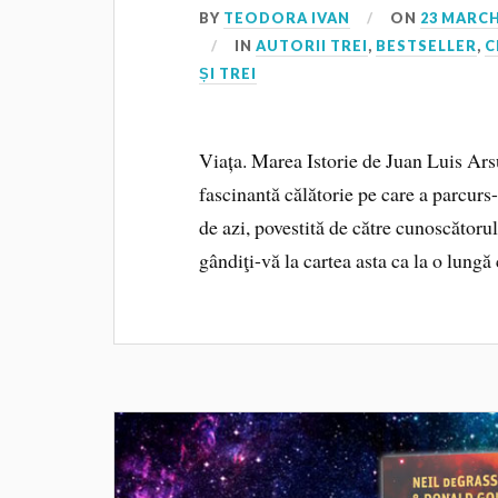
BY
TEODORA IVAN
ON
23 MARCH
IN
AUTORII TREI
,
BESTSELLER
,
C
ȘI TREI
Viața. Marea Istorie de Juan Luis Ars
fascinantă călătorie pe care a parcurs-
de azi, povestită de către cunoscătoru
gândiţi-vă la cartea asta ca la o lungă