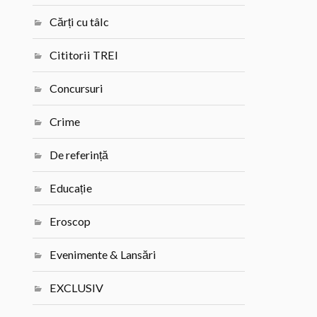
Cărți cu tâlc
Cititorii TREI
Concursuri
Crime
De referință
Educație
Eroscop
Evenimente & Lansări
EXCLUSIV