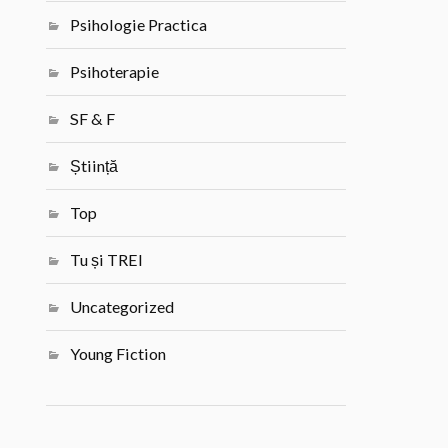
Psihologie Practica
Psihoterapie
SF & F
Știință
Top
Tu și TREI
Uncategorized
Young Fiction