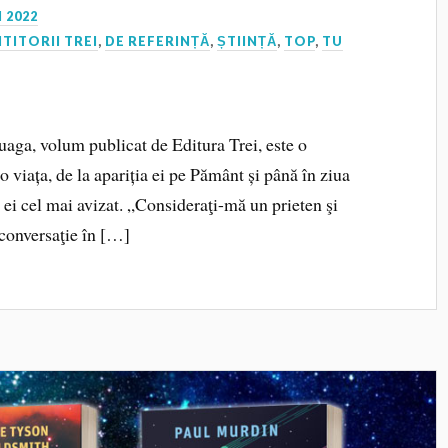
 2022
ITITORII TREI
,
DE REFERINȚĂ
,
ȘTIINȚĂ
,
TOP
,
TU
uaga, volum publicat de Editura Trei, este o
o viața, de la apariția ei pe Pământ și până în ziua
l ei cel mai avizat. „Consideraţi-mă un prieten şi
 conversaţie în […]