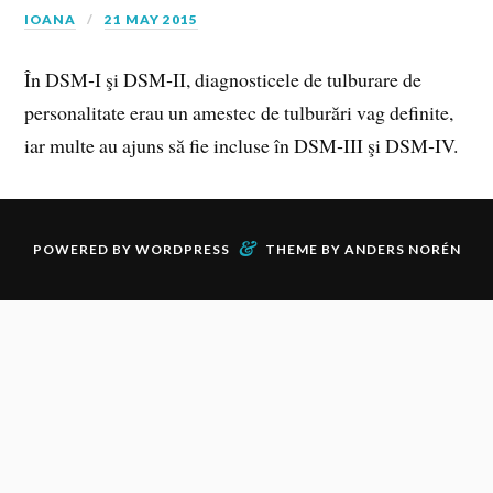
IOANA
21 MAY 2015
În DSM‑I şi DSM‑II, diagnosticele de tulburare de
personalitate erau un amestec de tulburări vag definite,
iar multe au ajuns să fie incluse în DSM‑III şi DSM‑IV.
&
POWERED BY
WORDPRESS
THEME BY
ANDERS NORÉN