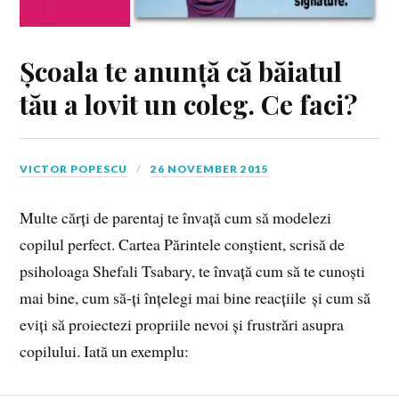
Școala te anunță că băiatul
tău a lovit un coleg. Ce faci?
VICTOR POPESCU
26 NOVEMBER 2015
Multe cărți de parentaj te învață cum să modelezi
copilul perfect. Cartea Părintele conştient, scrisă de
psiholoaga Shefali Tsabary, te învață cum să te cunoști
mai bine, cum să-ți înțelegi mai bine reacțiile și cum să
eviți să proiectezi propriile nevoi și frustrări asupra
copilului. Iată un exemplu: