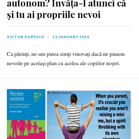
autonom? Învăța-l atunci că
și tu ai propriile nevoi
VICTOR POPESCU
13 JANUARY 2016
Ca părinți, ne‑am putea simți vinovați dacă ne punem
nevoile pe același plan cu acelea ale copiilor noștri.