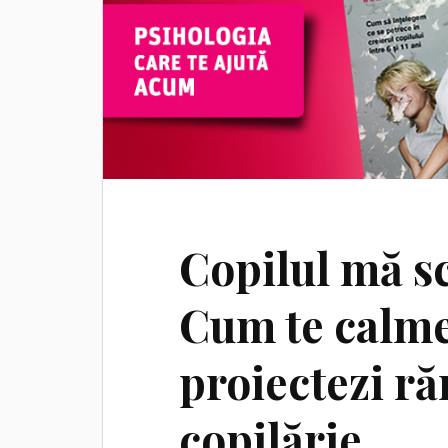
Copilul mă sc
Cum te calmez
proiectezi ră
copilărie