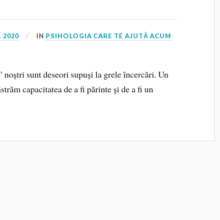
L 2020
IN
PSIHOLOGIA CARE TE AJUTĂ ACUM
” noștri sunt deseori supuși la grele încercări. Un
străm capacitatea de a fi părinte și de a fi un