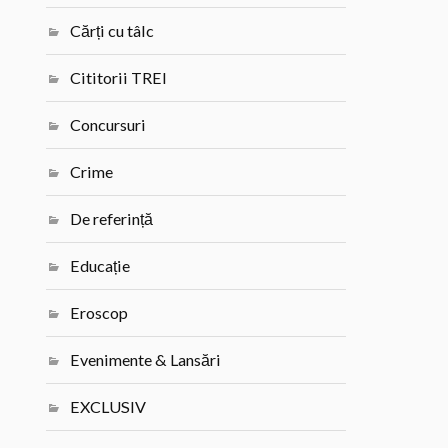
Cărți cu tâlc
Cititorii TREI
Concursuri
Crime
De referință
Educație
Eroscop
Evenimente & Lansări
EXCLUSIV