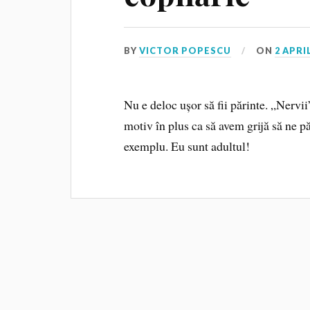
BY
VICTOR POPESCU
ON
2 APRI
Nu e deloc ușor să fii părinte. „Nervii
motiv în plus ca să avem grijă să ne pă
exemplu. Eu sunt adultul!