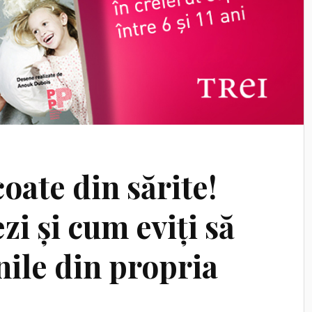
oate din sărite!
i și cum eviți să
nile din propria