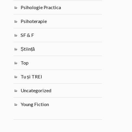
Psihologie Practica
Psihoterapie
SF & F
Știință
Top
Tu și TREI
Uncategorized
Young Fiction