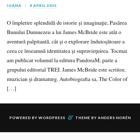
IOANA
8 APRIL 2015
O împletire splendidă de istorie şi imaginaţie, Pasărea
Bunului Dumnezeu a lui James McBride este atât o
aventură palpitantă, cât şi o explorare înduioşătoare a
ceea ce înseamnă identitatea şi supravieţuirea. Tocmai
am publicat volumul la editura PandoraM, parte a
grupului editorial TREI. James McBride este scriitor,
muzician şi dramaturg. Autobiografia sa, The Color of
[…]
&
POWERED BY
WORDPRESS
THEME BY
ANDERS NORÉN