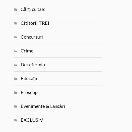
Cărți cu tâlc
Cititorii TREI
Concursuri
Crime
De referință
Educație
Eroscop
Evenimente & Lansări
EXCLUSIV