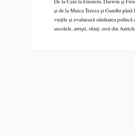
De la Cain la Einstein, Darwin și Freu
și de la Maica Tereza și Gandhi până 
viețile și evaluează sănătatea psihică 
secolele, artiști, sfinți, eroi din Antic