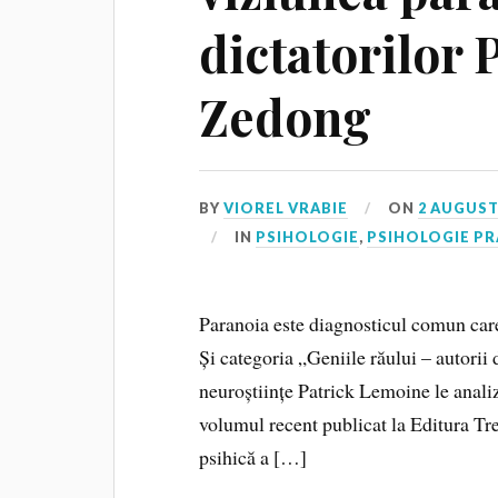
dictatorilor 
Zedong
BY
VIOREL VRABIE
ON
2 AUGUST
IN
PSIHOLOGIE
,
PSIHOLOGIE PR
Paranoia este diagnosticul comun care
Și categoria „Geniile răului – autorii 
neuroștiințe Patrick Lemoine le analize
volumul recent publicat la Editura Tre
psihică a […]