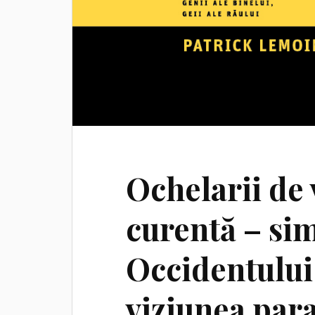
Ochelarii de 
curentă – sim
Occidentului
viziunea par