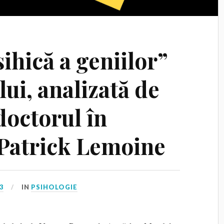
ihică a geniilor”
lui, analizată de
 doctorul în
 Patrick Lemoine
3
IN
PSIHOLOGIE