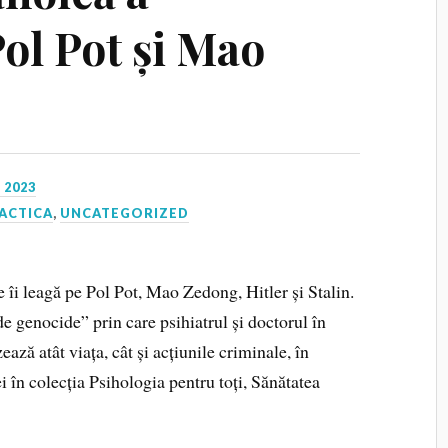
Pol Pot și Mao
 2023
ACTICA
,
UNCATEGORIZED
 îi leagă pe Pol Pot, Mao Zedong, Hitler și Stalin.
de genocide” prin care psihiatrul și doctorul în
ază atât viața, cât și acțiunile criminale, în
i în colecția Psihologia pentru toți, Sănătatea