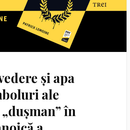
vedere și apa
boluri ale
 „dușman” în
anoică a