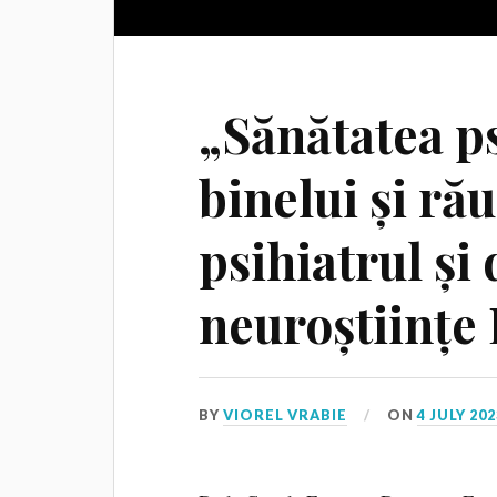
„Sănătatea ps
binelui și rău
psihiatrul și
neuroștiințe
BY
VIOREL VRABIE
ON
4 JULY 202