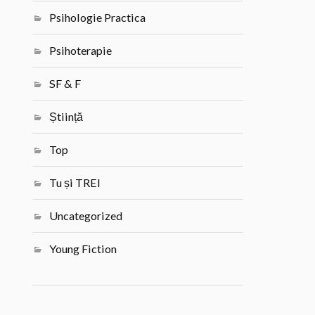
Psihologie Practica
Psihoterapie
SF & F
Știință
Top
Tu și TREI
Uncategorized
Young Fiction