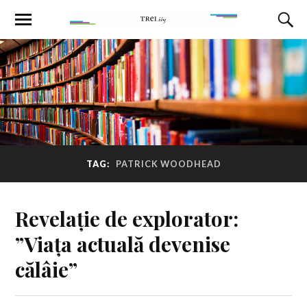
TAG:
PATRICK WOODHEAD
Revelație de explorator:
”Viața actuală devenise
călâie”