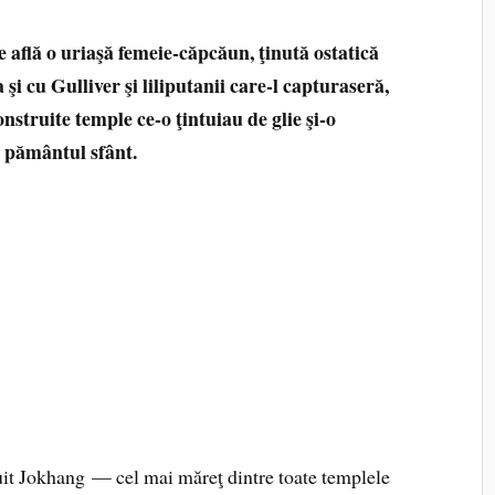
 află o uriaşă femeie‑căpcăun, ţinută ostatică
şi cu Gulliver şi liliputanii care‑l capturaseră,
struite temple ce‑o ţintuiau de glie şi‑o
 pământul sfânt.
uit Jokhang — cel mai măreţ dintre toate templele