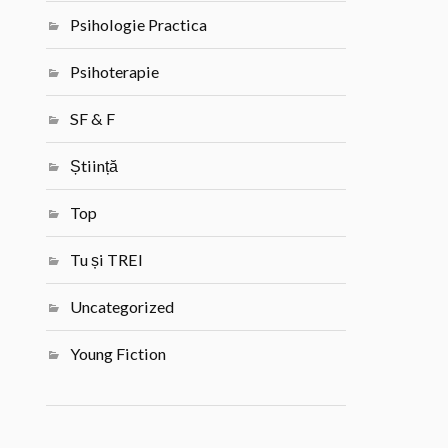
Psihologie Practica
Psihoterapie
SF & F
Știință
Top
Tu și TREI
Uncategorized
Young Fiction