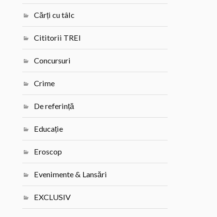
Cărți cu tâlc
Cititorii TREI
Concursuri
Crime
De referință
Educație
Eroscop
Evenimente & Lansări
EXCLUSIV