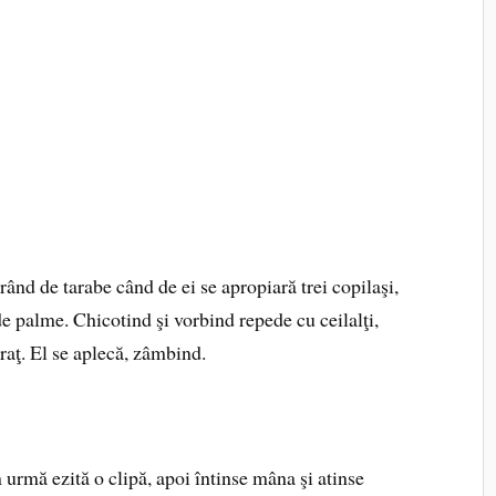
rând de tarabe când de ei se apropiară trei copilaşi,
de palme. Chicotind şi vorbind repede cu ceilalţi,
raţ. El se aplecă, zâmbind.
n urmă ezită o clipă, apoi întinse mâna şi atinse