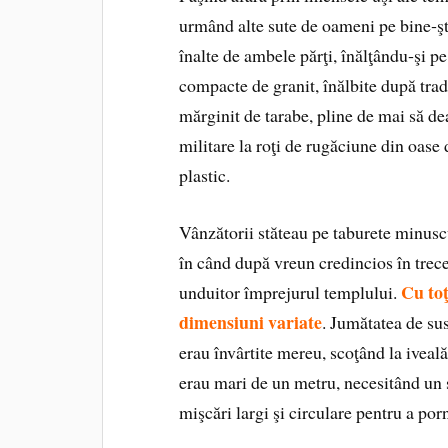
urmând alte sute de oameni pe bine‑şti
înalte de ambele părţi, înălţându‑şi pe
compacte de granit, înălbite după trad
mărginit de tarabe, pline de mai să de
militare la roţi de rugăciune din oase
plastic.
Vânzătorii stăteau pe taburete minuscu
în când după vreun credincios în trece
Cu toţ
unduitor împrejurul templului.
dimensiuni variate
. Jumătatea de sus
erau învârtite mereu, scoţând la iveală 
erau mari de un metru, necesitând un s
mişcări largi şi circulare pentru a por