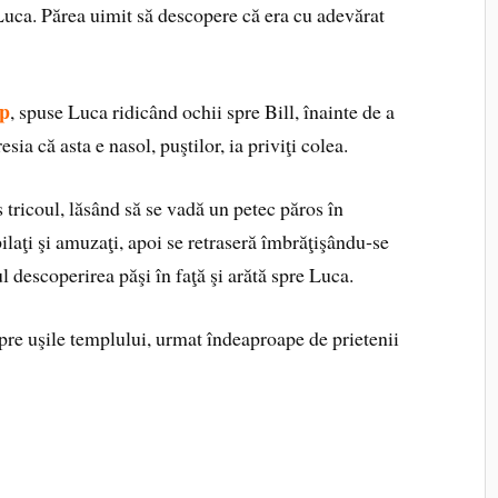
Luca. Părea uimit să descopere că era cu adevărat
rp
, spuse Luca ridicând ochii spre Bill, înainte de a
sia că asta e nasol, puştilor, ia priviţi colea.
os tricoul, lăsând să se vadă un petec păros în
pilaţi şi amuzaţi, apoi se retraseră îmbrăţişându‑se
ul descoperirea păşi în faţă şi arătă spre Luca.
pre uşile templului, urmat îndeaproape de prietenii