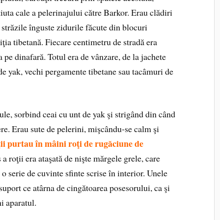
uta cale a pelerinajului către Barkor. Erau clădiri
 străzile înguste zidurile făcute din blocuri
iţia tibetană. Fiecare centimetru de stradă era
a pe dinafară. Totul era de vânzare, de la jachete
 de yak, vechi pergamente tibetane sau tacâmuri de
le, sorbind ceai cu unt de yak şi strigând din când
re. Erau sute de pelerini, mişcându‑se calm şi
ii purtau în mâini roţi de rugăciune de
 a roţii era ataşată de nişte mărgele grele, care
o serie de cuvinte sfinte scrise în interior. Unele
uport ce atârna de cingătoarea posesorului, ca şi
ni aparatul.