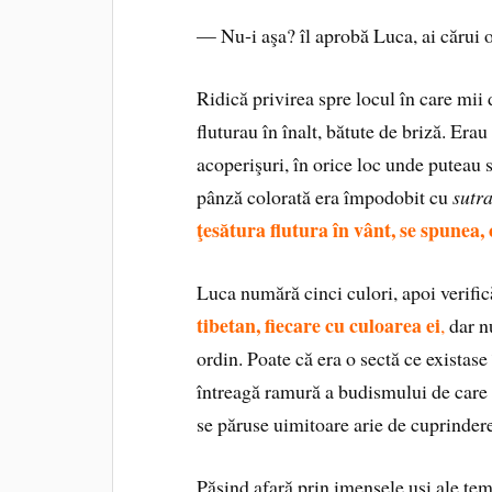
— Nu‑i aşa? îl aprobă Luca, ai cărui o
Ridică privirea spre locul în care mii 
fluturau în înalt, bătute de briză. Erau
acoperişuri, în orice loc unde puteau 
pânză colorată era împodobit cu
sutr
ţesătura flutura în vânt, se spunea,
Luca numără cinci culori, apoi verific
tibetan, fiecare cu culoarea ei
,
dar nu
ordin. Poate că era o sectă ce existas
întreagă ramură a budismului de care 
se păruse uimitoare arie de cuprindere
Păşind afară prin imensele uşi ale temp