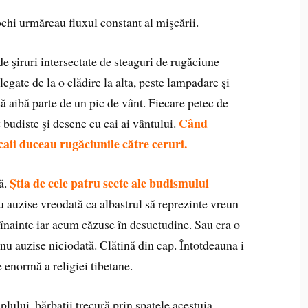
chi urmăreau fluxul constant al mişcării.
de şiruri intersectate de steaguri de rugăciune
 legate de la o clădire la alta, peste lampadare şi
să aibă parte de un pic de vânt. Fiecare petec de
Când
a
budiste şi desene cu cai ai vântului.
 caii duceau rugăciunile către ceruri.
Ştia de cele patru secte ale budismului
ă.
 auzise vreodată ca albastrul să reprezinte vreun
e înainte iar acum căzuse în desuetudine. Sau era o
nu auzise niciodată. Clătină din cap. Întotdeauna i
 enormă a religiei tibetane.
lului, bărbaţii trecură prin spatele acestuia,