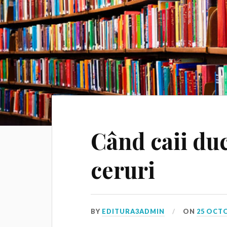
Când caii du
ceruri
BY
EDITURA3ADMIN
ON
25 OCT