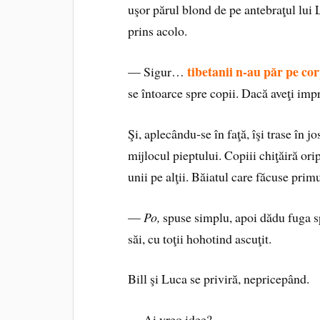
uşor părul blond de pe antebraţul lui 
prins acolo.
tibetanii n‑au păr pe co
— Sigur…
se întoarce spre copii. Dacă aveţi impre
Şi, aplecându‑se în faţă, îşi trase în j
mijlocul pieptului. Copiii chiţăiră ori
unii pe alţii. Băiatul care făcuse prim
—
Po,
spuse simplu, apoi dădu fuga s
săi, cu toţii hohotind ascuţit.
Bill şi Luca se priviră, nepricepând.
— Ai vreo idee?