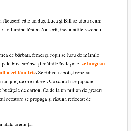
şi făcuseră câte un duş, Luca şi Bill se uitau acum
te. În lumina lăptoasă a serii, incantaţiile rezonau
a de bărbaţi, femei şi copii se luau de mâinile
se lungeau
apele bine strânse şi mâinile încleştate,
udha cel lăuntric
.
Se ridicau apoi şi repetau
 iar, preţ de ore întregi. Ca să nu li se jupoaie
e bucăţele de carton. Ca de la un milion de greieri
itul acestora se propaga şi răsuna reflectat de
 atâta credinţă.