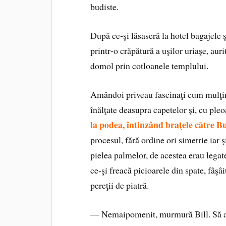
budiste.
După ce‑şi lăsaseră la hotel bagajele 
printr‑o crăpătură a uşilor uriaşe, auri
domol prin cotloanele templului.
Amândoi priveau fascinaţi cum mulţime
înălţate deasupra capetelor şi, cu pleo
la podea, întinzând braţele către B
procesul, fără ordine ori simetrie iar şi
pielea palmelor, de acestea erau legat
ce‑şi freacă picioarele din spate, fâşâ
pereţii de piatră.
— Nemaipomenit, murmură Bill. Să ai