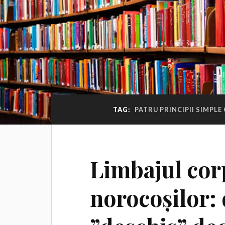
TAG:
PATRU PRINCIPII SIMPLE
Limbajul cor
norocoșilor: 