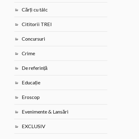
Cărți cu tâlc
Cititorii TREI
Concursuri
Crime
De referință
Educație
Eroscop
Evenimente & Lansări
EXCLUSIV