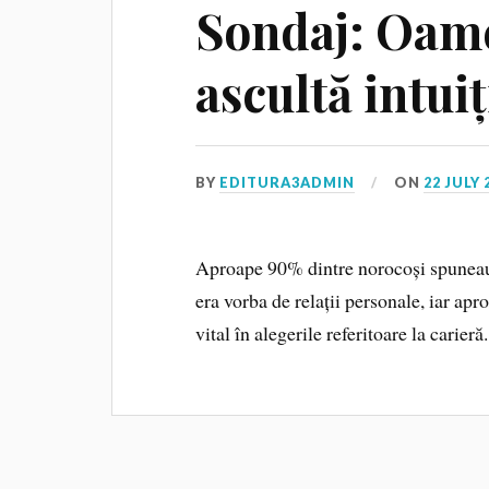
Sondaj: Oame
ascultă intuiț
BY
EDITURA3ADMIN
ON
22 JULY 
Aproape 90% dintre norocoși spuneau c
era vorba de relații personale, iar apr
vital în alegerile referitoare la carieră.