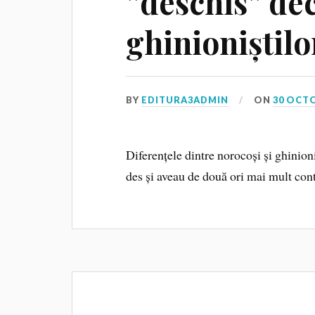
”deschis” dec
ghinioniștilo
BY
EDITURA3ADMIN
ON
30 OCT
Diferențele dintre norocoși și ghinion
des și aveau de două ori mai mult cont