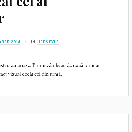
ât cel al
r
OBER 2014
IN
LIFESTYLE
iști erau uriașe. Primii zâmbeau de două ori mai
act vizual decât cei din urmă.