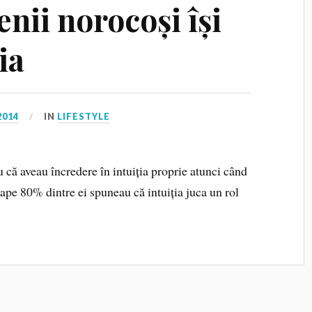
nii norocoși își
ia
2014
IN
LIFESTYLE
ă aveau încredere în intuiția proprie atunci când
oape 80% dintre ei spuneau că intuiția juca un rol