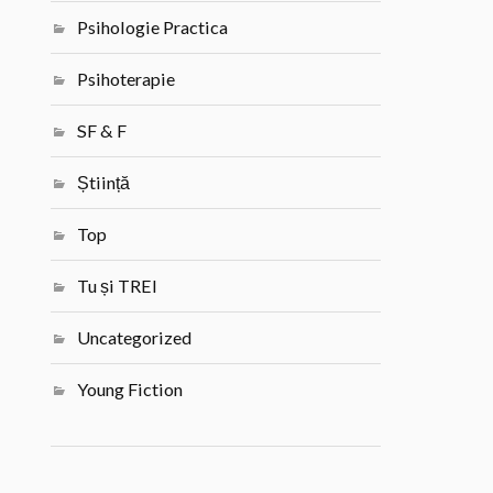
Psihologie Practica
Psihoterapie
SF & F
Știință
Top
Tu și TREI
Uncategorized
Young Fiction