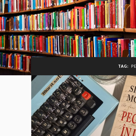
TAG:
PE