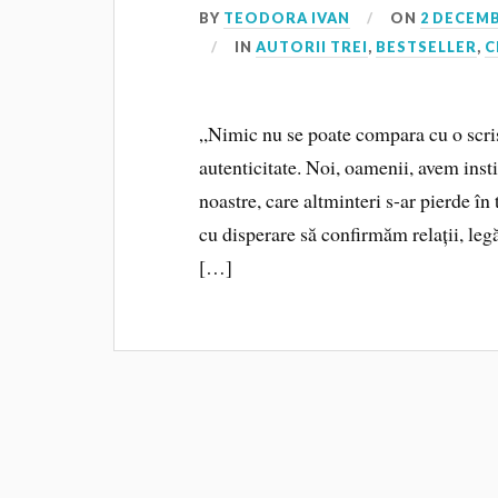
BY
TEODORA IVAN
ON
2 DECEMB
IN
AUTORII TREI
,
BESTSELLER
,
C
„Nimic nu se poate compara cu o scris
autenticitate. Noi, oamenii, avem inst
noastre, care altminteri s-ar pierde în
cu disperare să confirmăm relații, leg
[…]