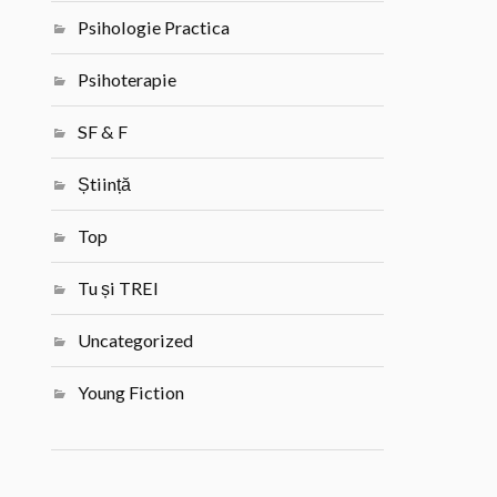
Psihologie Practica
Psihoterapie
SF & F
Știință
Top
Tu și TREI
Uncategorized
Young Fiction