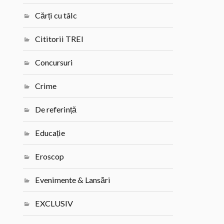
Cărți cu tâlc
Cititorii TREI
Concursuri
Crime
De referință
Educație
Eroscop
Evenimente & Lansări
EXCLUSIV