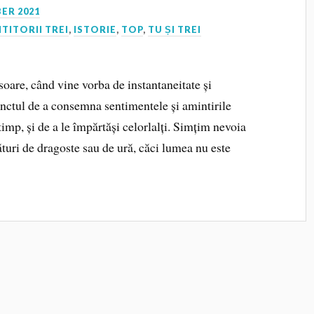
ER 2021
ITITORII TREI
,
ISTORIE
,
TOP
,
TU ȘI TREI
oare, când vine vorba de instantaneitate și
inctul de a consemna sentimentele și amintirile
 timp, și de a le împărtăși celorlalți. Simțim nevoia
ături de dragoste sau de ură, căci lumea nu este